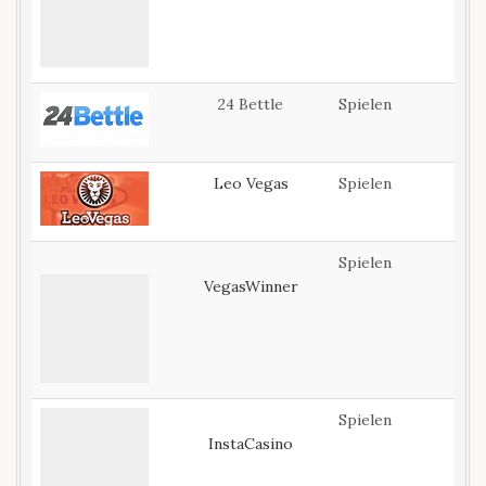
24 Bettle
Spielen
Leo Vegas
Spielen
Spielen
VegasWinner
Spielen
InstaCasino