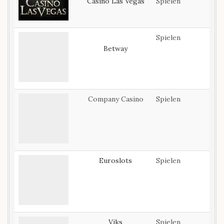
Casino Las Vegas
Spielen
Spielen
Betway
Company Casino
Spielen
Euroslots
Spielen
Viks
Spielen