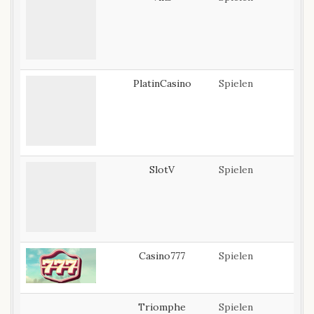
PlatinCasino
Spielen
SlotV
Spielen
Casino777
Spielen
Triomphe
Spielen