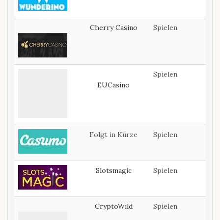
Cherry Casino
Spielen
Spielen
EUCasino
Folgt in Kürze
Spielen
Slotsmagic
Spielen
CryptoWild
Spielen