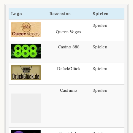
Logo
Rezension
Spielen
Spielen
Queen Vegas
Casino 888
Spielen
DrückGlück
Spielen
Cashmio
Spielen