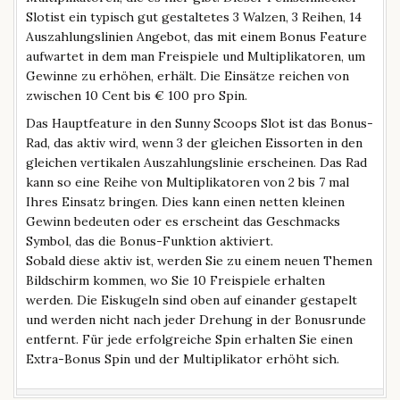
Slotist ein typisch gut gestaltetes 3 Walzen, 3 Reihen, 14
Auszahlungslinien Angebot, das mit einem Bonus Feature
aufwartet in dem man Freispiele und Multiplikatoren, um
Gewinne zu erhöhen, erhält. Die Einsätze reichen von
zwischen 10 Cent bis € 100 pro Spin.
Das Hauptfeature in den Sunny Scoops Slot ist das Bonus-
Rad, das aktiv wird, wenn 3 der gleichen Eissorten in den
gleichen vertikalen Auszahlungslinie erscheinen. Das Rad
kann so eine Reihe von Multiplikatoren von 2 bis 7 mal
Ihres Einsatz bringen. Dies kann einen netten kleinen
Gewinn bedeuten oder es erscheint das Geschmacks
Symbol, das die Bonus-Funktion aktiviert.
Sobald diese aktiv ist, werden Sie zu einem neuen Themen
Bildschirm kommen, wo Sie 10 Freispiele erhalten
werden. Die Eiskugeln sind oben auf einander gestapelt
und werden nicht nach jeder Drehung in der Bonusrunde
entfernt. Für jede erfolgreiche Spin erhalten Sie einen
Extra-Bonus Spin und der Multiplikator erhöht sich.