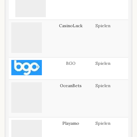
CasinoLuck
Spielen
BGO
Spielen
OceanBets
Spielen
Playamo
Spielen