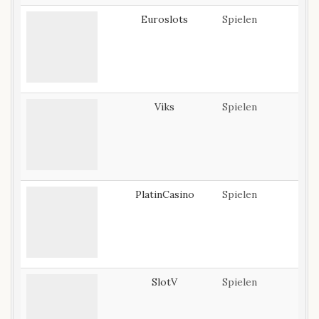
Euroslots
Spielen
Viks
Spielen
PlatinCasino
Spielen
SlotV
Spielen