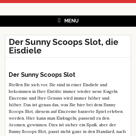
Skip
to
content
MENU
Der Sunny Scoops Slot, die
Eisdiele
Der Sunny Scoops Slot
Stellen Sie sich vor, Sie sind in einer Eisdiele und
bekommen in Ihre Eistüte immer wieder neue Kugeln
Eiscreme und Ihre Genuss wird immer höher und
höher. Das ist genau das, was Sie hier bei dem Sunny
Scoops Slot, diesem auf Eiscreme basierte Spiel erleben
werden. Hier kann man Eiskugeln, passend zu den
Aromen, gewinnen. Dies ist sicher ein Spaß, aber der
Sunny Scoops Slot, passt nicht ganz in den Standard, nach