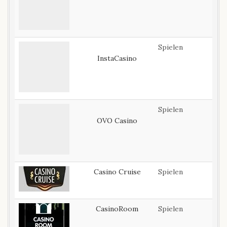
Spielen
InstaCasino
Spielen
OVO Casino
Casino Cruise
Spielen
CasinoRoom
Spielen