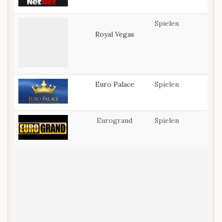
Spielen
Royal Vegas
Euro Palace
Spielen
Eurogrand
Spielen