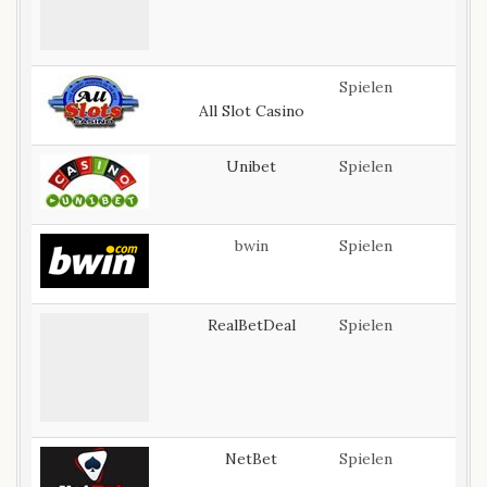
Spielen
All Slot Casino
Unibet
Spielen
bwin
Spielen
RealBetDeal
Spielen
NetBet
Spielen