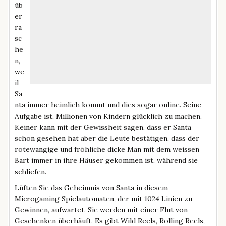
üb
er
ra
sc
he
n,
we
il
Sa
nta immer heimlich kommt und dies sogar online. Seine
Aufgabe ist, Millionen von Kindern glücklich zu machen.
Keiner kann mit der Gewissheit sagen, dass er Santa
schon gesehen hat aber die Leute bestätigen, dass der
rotewangige und fröhliche dicke Man mit dem weissen
Bart immer in ihre Häuser gekommen ist, während sie
schliefen.
Lüften Sie das Geheimnis von Santa in diesem
Microgaming Spielautomaten, der mit 1024 Linien zu
Gewinnen, aufwartet. Sie werden mit einer Flut von
Geschenken überhäuft. Es gibt Wild Reels, Rolling Reels,