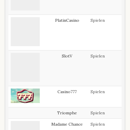
PlatinCasino
Spielen
SlotV
Spielen
Casino777
Spielen
Triomphe
Spielen
Madame Chance
Spielen