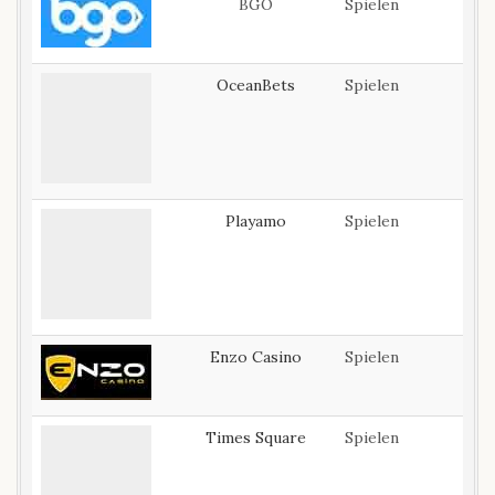
BGO
Spielen
OceanBets
Spielen
Playamo
Spielen
Enzo Casino
Spielen
Times Square
Spielen