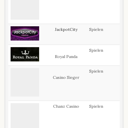
JackpotCity
Spielen
Spielen
Royal Panda
Spielen
Casino Sieger
Chanz Casino
Spielen