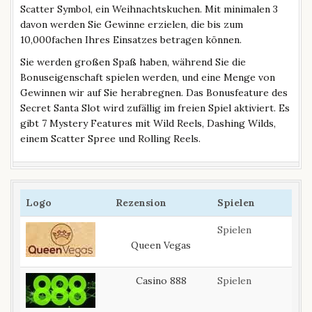
Scatter Symbol, ein Weihnachtskuchen. Mit minimalen 3
davon werden Sie Gewinne erzielen, die bis zum
10,000fachen Ihres Einsatzes betragen können.
Sie werden großen Spaß haben, während Sie die
Bonuseigenschaft spielen werden, und eine Menge von
Gewinnen wir auf Sie herabregnen. Das Bonusfeature des
Secret Santa Slot wird zufällig im freien Spiel aktiviert. Es
gibt 7 Mystery Features mit Wild Reels, Dashing Wilds,
einem Scatter Spree und Rolling Reels.
Logo
Rezension
Spielen
Spielen
Queen Vegas
Casino 888
Spielen