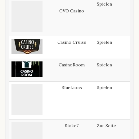
Spielen
OVO Casino
Casino Cruise
Spielen
CasinoRoom
Spielen
BlueLions
Spielen
Stake7
Zur Seite