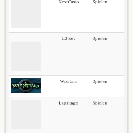
NextCasio
Spielen
LS Bet
Spielen
Wixstars
Spielen
Lapalingo
Spielen