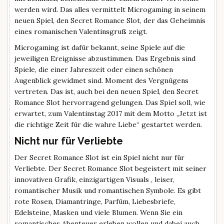
werden wird. Das alles vermittelt Microgaming in seinem
neuen Spiel, den Secret Romance Slot, der das Geheimnis
eines romanischen Valentinsgruß zeigt.
Microgaming ist dafür bekannt, seine Spiele auf die
jeweiligen Ereignisse abzustimmen. Das Ergebnis sind
Spiele, die einer Jahreszeit oder einen schönen
Augenblick gewidmet sind. Moment des Vergnügens
vertreten. Das ist, auch bei den neuen Spiel, den Secret
Romance Slot hervorragend gelungen. Das Spiel soll, wie
erwartet, zum Valentinstag 2017 mit dem Motto „Jetzt ist
die richtige Zeit für die wahre Liebe“ gestartet werden.
Nicht nur für Verliebte
Der Secret Romance Slot ist ein Spiel nicht nur für
Verliebte. Der Secret Romance Slot begeistert mit seiner
innovativen Grafik, einzigartigen Visuals , leiser,
romantischer Musik und romantischen Symbole. Es gibt
rote Rosen, Diamantringe, Parfüm, Liebesbriefe,
Edelsteine, Masken und viele Blumen. Wenn Sie ein
romantisches Abenteuer erleben wollen und dabei auch