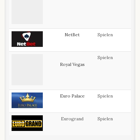
NetBet
Spielen
Spielen
Royal Vegas
Euro Palace
Spielen
Eurogrand
Spielen