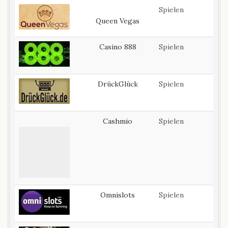
Spielen
Queen Vegas
Casino 888
Spielen
DrückGlück
Spielen
Cashmio
Spielen
Omnislots
Spielen