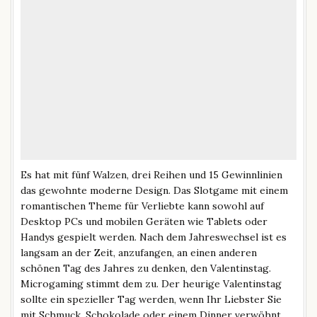
Es hat mit fünf Walzen, drei Reihen und 15 Gewinnlinien
das gewohnte moderne Design. Das Slotgame mit einem
romantischen Theme für Verliebte kann sowohl auf
Desktop PCs und mobilen Geräten wie Tablets oder
Handys gespielt werden. Nach dem Jahreswechsel ist es
langsam an der Zeit, anzufangen, an einen anderen
schönen Tag des Jahres zu denken, den Valentinstag.
Microgaming stimmt dem zu. Der heurige Valentinstag
sollte ein spezieller Tag werden, wenn Ihr Liebster Sie
mit Schmuck, Schokolade oder einem Dinner verwöhnt