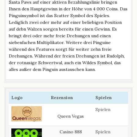
Santa Paws auf einer aktiven Bezahlungslinie bringen
Ihnen den Hauptgewinn in der Höhe von 4 000 Coins. Das
Pinguinsymbol ist das Scatter Symbol des Spieles.
Lediglich zwei oder mehr auf einer beliebigen Position
auf debn Walzen sorgen bereits für einen Gewinn. Es
bringt drei oder mehr freie Drehungen und einen
siebenfachen Multiplikator. Weitere drei Pinguine
während des Features sorgt für weiter zehn freie
Drehungen. Während der freien Drehungen ist Rudolph,
der rotnasige Schwertwal, auch ein Wildes Symbol, das
alles außer dem Pinguin austauschen kann.
Logo
Rezension
Spielen
Spielen
Queen Vegas
Casino 888
Spielen