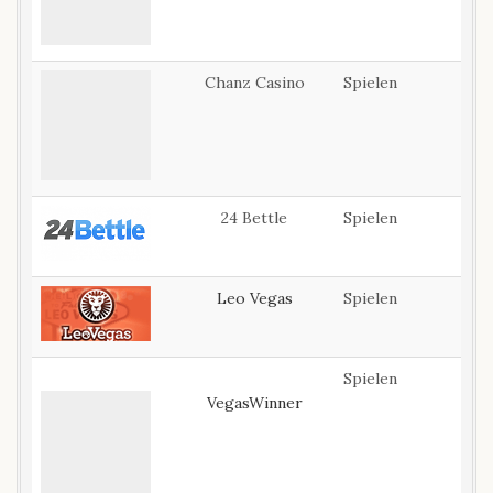
Chanz Casino
Spielen
24 Bettle
Spielen
Leo Vegas
Spielen
Spielen
VegasWinner