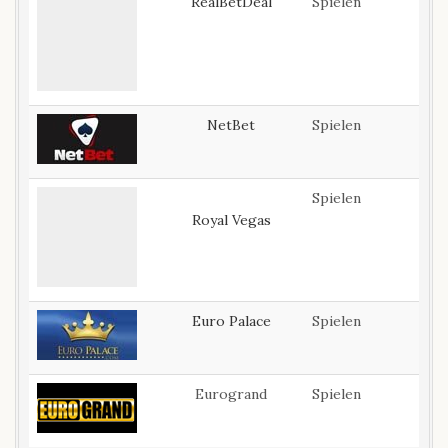
RealBetDeal
Spielen
NetBet
Spielen
Spielen
Royal Vegas
Euro Palace
Spielen
Eurogrand
Spielen