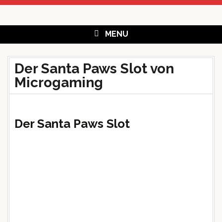
Skip
to
content
MENU
Der Santa Paws Slot von
Microgaming
Der Santa Paws Slot