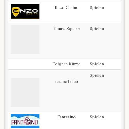
Enzo Casino
Spielen
Times Square
Spielen
Folgt in Kürze
Spielen
Spielen
casino1 club
Fantasino
Spielen