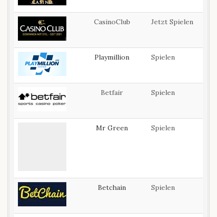
CasinoClub
Jetzt Spielen
Playmillion
Spielen
Betfair
Spielen
Mr Green
Spielen
Betchain
Spielen