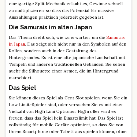
einzigartige Split Mechanik erlaubt es, Gewinne schnell
zu multiplizieren, so dass das Potenzial für massive
Auszahlungen praktisch jederzeit gegeben ist.
Die Samurais im alten Japan
Das Thema dreht sich, wie zu erwarten, um die
Samurais
in Japan
. Das zeigt sich nicht nur in den Symbolen auf den
Rollen, sondern auch in der Gestaltung des
Hintergrundes. Es ist eine alte japanische Landschaft mit
Tempeln und anderen traditionellen Gebäuden. Sie sehen
auchr die Silhouette einer Armee, die im Hintergrund
marschiert,.
Das Spiel
Sie können dieses Spiel als Cent Slot spielen, wenn Sie ein
Low Limit-Spieler sind, oder versuchen Sie es mit einer
Vielzahl von High Limi Optionen. Highroller wird es
freuen, dass das Spiel kein Einsatzlimit hat. Das Spiel ist
vollständig für mobile Geräte optimiert, so dass Sie von
Ihrem Smartphone oder Tabett aus spielen können, ohne