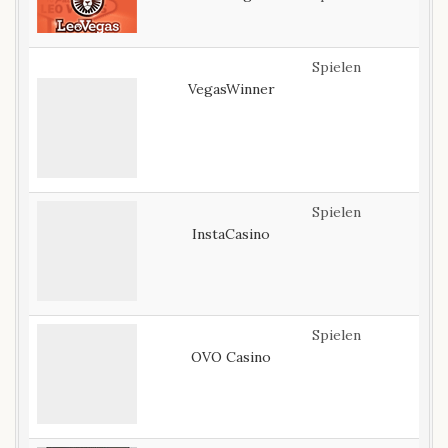
Spielen
VegasWinner
Spielen
InstaCasino
Spielen
OVO Casino