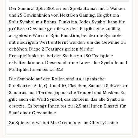
Der Samurai Split Slot ist ein Spielautomat mit 5 Walzen
und 25 Gewinnlinien von NextGen Gaming. Es gibt ein
Split Symbol mit Bonus-Funktion. Jedes Symbol kann für
größere Gewinne geteilt werden. Es gibt eine zufällig
ausgelöste Warrior Spin Funktion, bei der die Symbole
mit niedrigem Wert entfernt werden, um die Gewinne zu
erhöhen. Diese 2 Features gelten für die
Freispielfunktion, bei der Sie bis zu 480 Freispiele
erhalten können. Diese sind ohne Low- alue Symbole und
Multiplikatoren bis zu 32x!
Die Symbole auf den Rollen sind u.a. japanische
Spielkarten A, K, Q, J und 10, Flaschen, Samurai Schwerter,
Samurais auf Pferden, japanische Tempel und Masken. Es
gibt auch ein Wild Symbol, das Emblem, das alle Symbole
ersetzt,. Es bringt Ihnen bis zu 12,5 mal Ihren Einsatz für
5 auf einer Gewinnlinie.
Zu Spielen etwa bei Mr. Green oder im CherryCasino