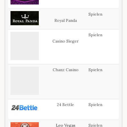
Spielen
Royal Panda
Spielen
Casino Sieger
Chanz Casino
Spielen
24 Bettle
Spielen
Leo Vegas
Spielen