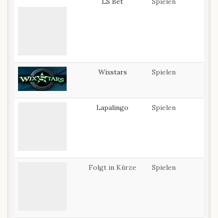
LS Bet
Spielen
Wixstars
Spielen
Lapalingo
Spielen
Folgt in Kürze
Spielen