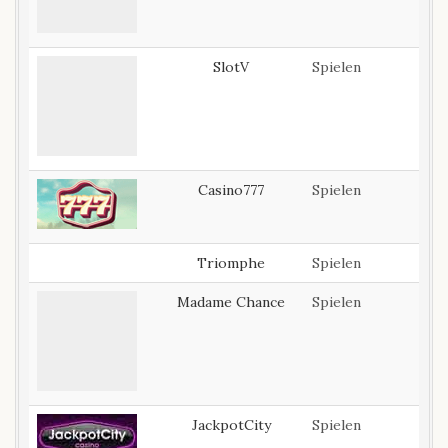
SlotV
Spielen
Casino777
Spielen
Triomphe
Spielen
Madame Chance
Spielen
JackpotCity
Spielen