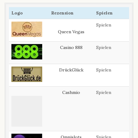
Logo
Rezension
Spielen
Spielen
Queen Vegas
Casino 888
Spielen
DrückGlück
Spielen
Cashmio
Spielen
Omnislots
Spielen