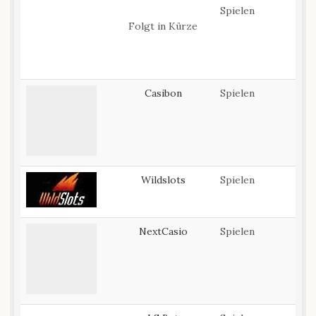
Spielen
Folgt in Kürze
Casibon
Spielen
Wildslots
Spielen
NextCasio
Spielen