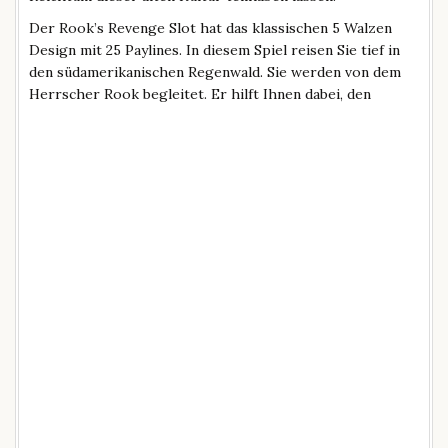
Der Rook’s Revenge Slot hat das klassischen 5 Walzen
Design mit 25 Paylines. In diesem Spiel reisen Sie tief in
den südamerikanischen Regenwald. Sie werden von dem
Herrscher Rook
begleitet. Er hilft Ihnen dabei, den