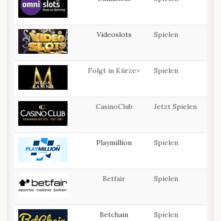
Videoslots
Spielen
Folgt in Kürze>
Spielen
CasinoClub
Jetzt Spielen
Playmillion
Spielen
Betfair
Spielen
Betchain
Spielen