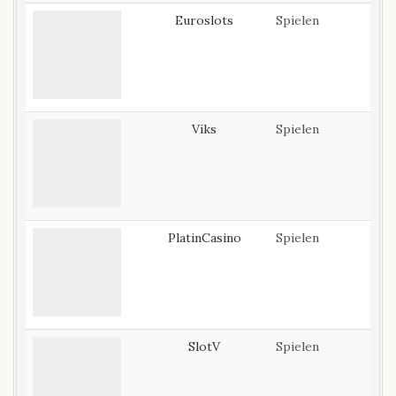
Euroslots
Spielen
Viks
Spielen
PlatinCasino
Spielen
SlotV
Spielen