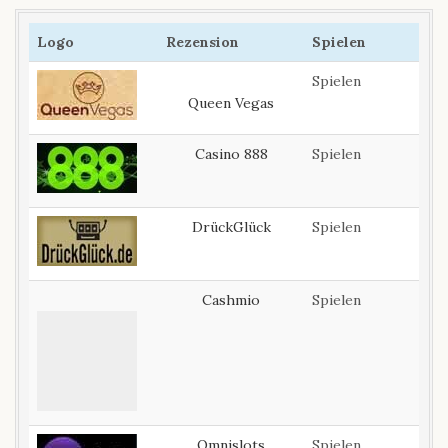
Logo
Rezension
Spielen
Spielen
Queen Vegas
Casino 888
Spielen
DrückGlück
Spielen
Cashmio
Spielen
Omnislots
Spielen