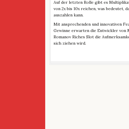
Auf der letzten Rolle gibt es Multipl
von 2x bis 10x reichen, was bedeutet, d
auszahlen kann.
Mit ansprechenden und innovativen Fea
Gewinne erwarten die Entwickler von 
Romanov Riches Slot die Aufmerksamke
sich ziehen wird.