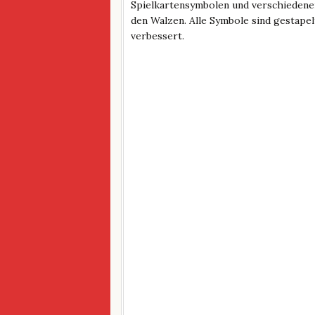
Spielkartensymbolen und verschieden
den Walzen. Alle Symbole sind gestapel
verbessert.