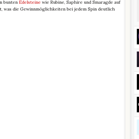
en bunten
Edelsteine
wie Rubine, Saphire und Smaragde auf
t, was die Gewinnmöglichkeiten bei jedem Spin deutlich