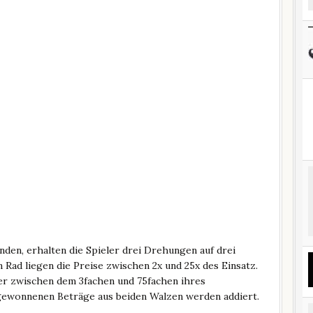
den, erhalten die Spieler drei Drehungen auf drei
Rad liegen die Preise zwischen 2x und 25x des Einsatz.
ler zwischen dem 3fachen und 75fachen ihres
gewonnenen Beträge aus beiden Walzen werden addiert.