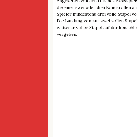
Abgesehen von den Hits des Basisspiel
die eine, zwei oder drei Bonusrollen a
Spieler mindestens drei volle Stapel v
Die Landung von nur zwei vollen Stapel
weiterer voller Stapel auf der benachb
vergeben.