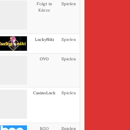
Folgt in
Spielen
Kürze
LuckyNiki
Spielen
OVO
Spielen
CasinoLuck
Spielen
BGO
Spielen