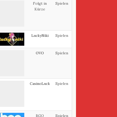
Folgt in
Spielen
Kürze
LuckyNiki
Spielen
OVO
Spielen
CasinoLuck
Spielen
BGO
Spielen