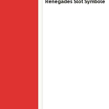
Renegades Slot Symbole