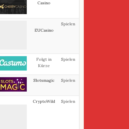
Casino
Spielen
EUCasino
Folgt in
Spielen
Kürze
Slotsmagic
Spielen
CryptoWild
Spielen