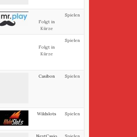
Spielen
Folgt in
Kürze
Spielen
Folgt in
Kürze
Casibon
Spielen
Wildslots
Spielen
NextCasio
Spielen