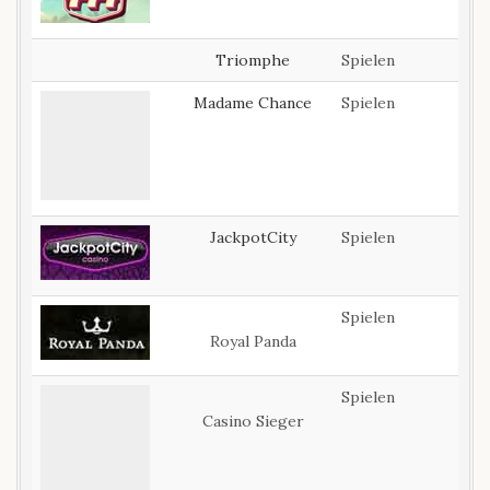
Triomphe
Spielen
Madame Chance
Spielen
JackpotCity
Spielen
Spielen
Royal Panda
Spielen
Casino Sieger