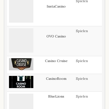
Spielen
InstaCasino
Spielen
OVO Casino
Casino Cruise
Spielen
CasinoRoom
Spielen
BlueLions
Spielen