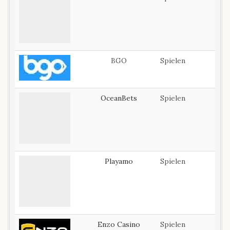
BGO
Spielen
OceanBets
Spielen
Playamo
Spielen
Enzo Casino
Spielen