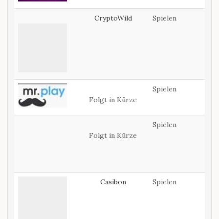
CryptoWild
Spielen
Spielen
Folgt in Kürze
Spielen
Folgt in Kürze
Casibon
Spielen