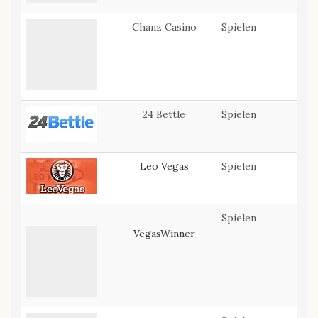
Chanz Casino
Spielen
24 Bettle
Spielen
Leo Vegas
Spielen
Spielen
VegasWinner