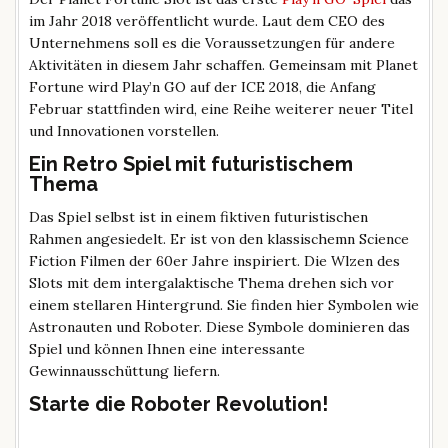
im Jahr 2018 veröffentlicht wurde. Laut dem CEO des
Unternehmens soll es die Voraussetzungen für andere
Aktivitäten in diesem Jahr schaffen. Gemeinsam mit Planet
Fortune wird Play’n GO auf der ICE 2018, die Anfang
Februar stattfinden wird, eine Reihe weiterer neuer Titel
und Innovationen vorstellen.
Ein Retro Spiel mit futuristischem
Thema
Das Spiel selbst ist in einem fiktiven futuristischen
Rahmen angesiedelt. Er ist von den klassischemn Science
Fiction Filmen der 60er Jahre inspiriert. Die Wlzen des
Slots mit dem intergalaktische Thema drehen sich vor
einem stellaren Hintergrund. Sie finden hier Symbolen wie
Astronauten und Roboter. Diese Symbole dominieren das
Spiel und können Ihnen eine interessante
Gewinnausschüttung liefern.
Starte die Roboter Revolution!