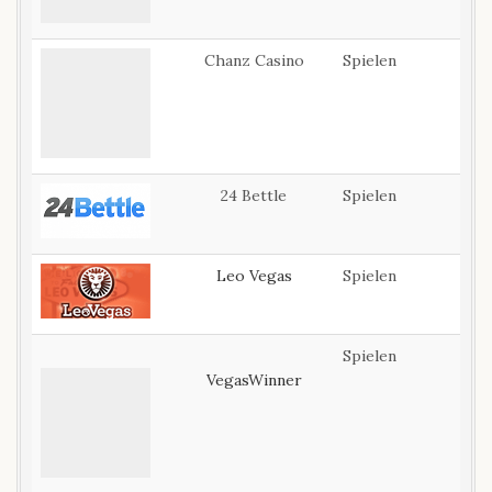
Chanz Casino
Spielen
24 Bettle
Spielen
Leo Vegas
Spielen
Spielen
VegasWinner