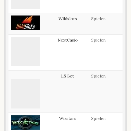
Wildslots
Spielen
NextCasio
Spielen
LS Bet
Spielen
Wixstars
Spielen