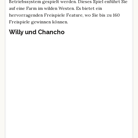
Betriebssystem gespielt werden. Dieses Spiel enführt Sie
auf eine Farm im wilden Westen. Es bietet ein
hervorragenden Freispiele Feature, wo Sie bis zu 160
Freispiele gewinnen können.
Willy und Chancho