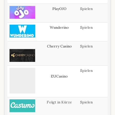
PlayOJO
Spielen
Wunderino
Spielen
Cherry Casino
Spielen
Spielen
EUCasino
Folgt in Kürze
Spielen