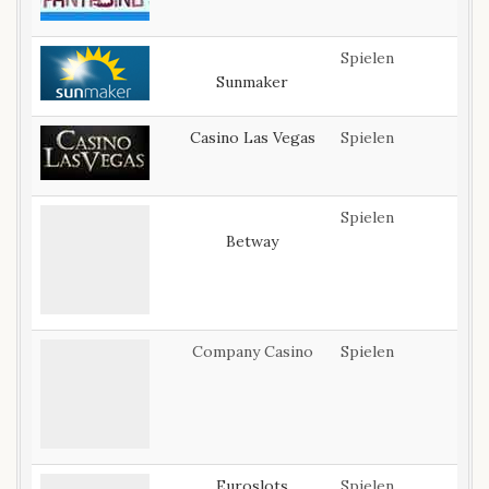
Spielen
Sunmaker
Casino Las Vegas
Spielen
Spielen
Betway
Company Casino
Spielen
Euroslots
Spielen