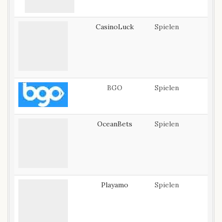
CasinoLuck
Spielen
BGO
Spielen
OceanBets
Spielen
Playamo
Spielen