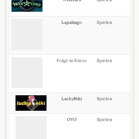
Lapalingo
Spielen
Folgt in Kürze
Spielen
LuckyNiki
Spielen
OVO
Spielen