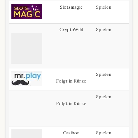
Slotsmagic
Spielen
CryptoWild
Spielen
Spielen
Folgt in Kürze
Spielen
Folgt in Kürze
Casibon
Spielen