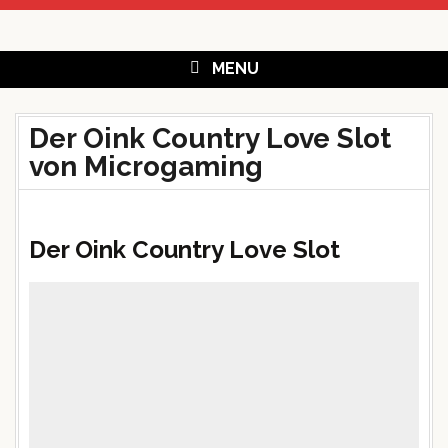
Skip
to
content
MENU
Der Oink Country Love Slot
von Microgaming
Der Oink Country Love Slot