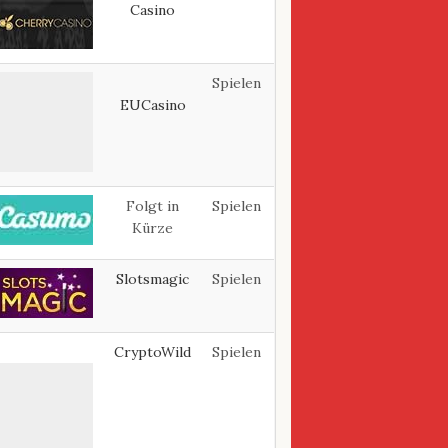
Casino
Spielen
EUCasino
Folgt in
Spielen
Kürze
Slotsmagic
Spielen
CryptoWild
Spielen