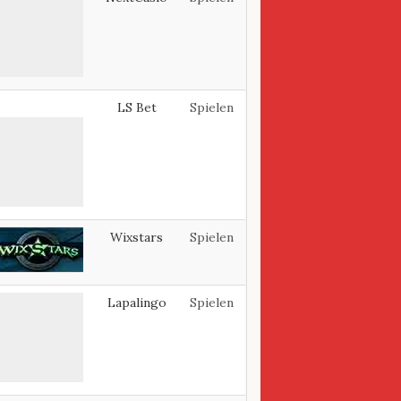
LS Bet
Spielen
Wixstars
Spielen
Lapalingo
Spielen