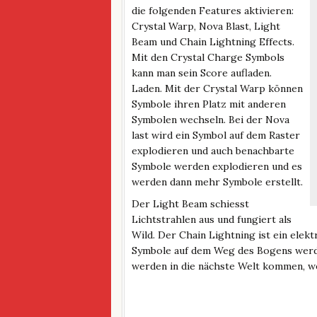
die folgenden Features aktivieren:
Crystal Warp, Nova Blast, Light
Beam und Chain Lightning Effects.
Mit den Crystal Charge Symbols
kann man sein Score aufladen.
Laden. Mit der Crystal Warp können
Symbole ihren Platz mit anderen
Symbolen wechseln. Bei der Nova
last wird ein Symbol auf dem Raster
explodieren und auch benachbarte
Symbole werden explodieren und es
werden dann mehr Symbole erstellt.
Der Light Beam schiesst
Lichtstrahlen aus und fungiert als
Wild. Der Chain Lightning ist ein elek
Symbole auf dem Weg des Bogens werden
werden in die nächste Welt kommen, we