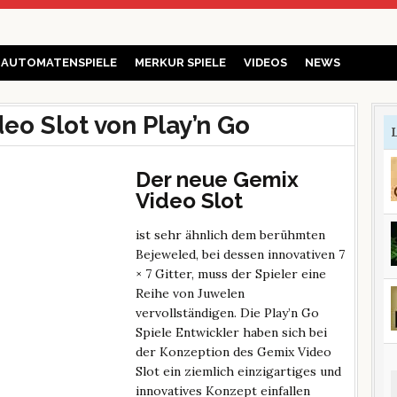
AUTOMATENSPIELE
MERKUR SPIELE
VIDEOS
NEWS
eo Slot von Play’n Go
Der neue Gemix
Video Slot
ist sehr ähnlich dem berühmten
Bejeweled, bei dessen innovativen 7
× 7 Gitter, muss der Spieler eine
Reihe von Juwelen
vervollständigen. Die Play’n Go
Spiele Entwickler haben sich bei
der Konzeption des Gemix Video
Slot ein ziemlich einzigartiges und
innovatives Konzept einfallen