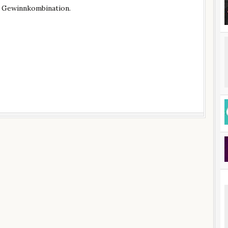
Gewinnkombination.