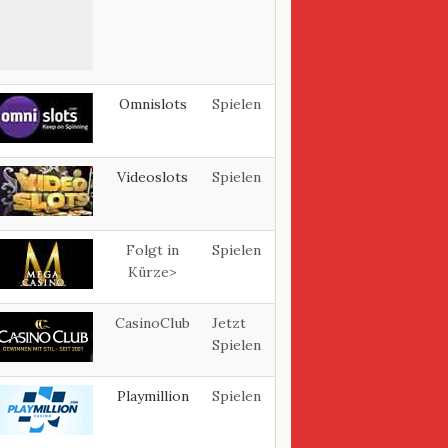
Omnislots
Spielen
Videoslots
Spielen
Folgt in
Spielen
Kürze>
CasinoClub
Jetzt
Spielen
Playmillion
Spielen