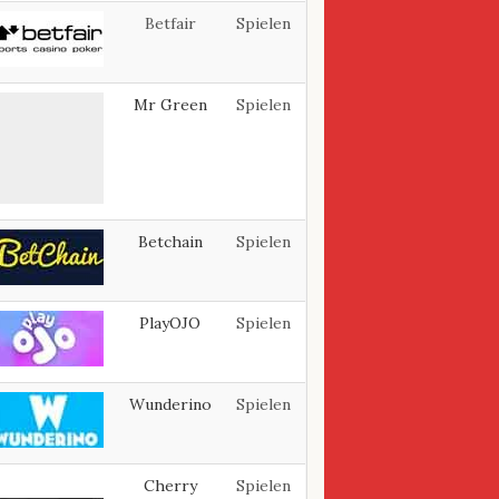
Betfair
Spielen
Mr Green
Spielen
Betchain
Spielen
PlayOJO
Spielen
Wunderino
Spielen
Cherry
Spielen