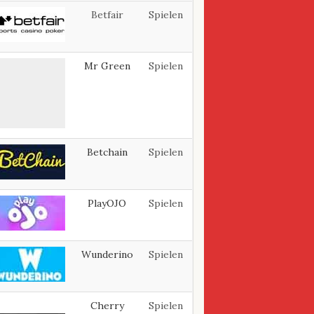
Betfair
Spielen
Mr Green
Spielen
Betchain
Spielen
PlayOJO
Spielen
Wunderino
Spielen
Cherry
Spielen