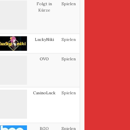
Folgt in
Spielen
Kürze
LuckyNiki
Spielen
OVO
Spielen
CasinoLuck
Spielen
BGO
Spielen