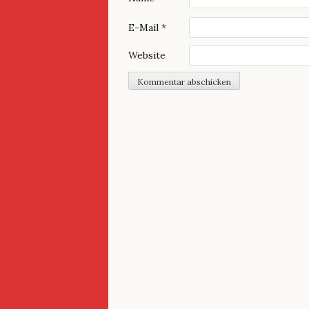
E-Mail
*
Website