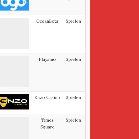
OceanBets
Spielen
Playamo
Spielen
Enzo Casino
Spielen
Times
Spielen
Square