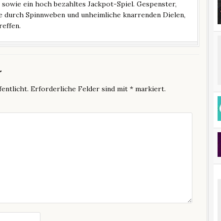
 sowie ein hoch bezahltes Jackpot-Spiel. Gespenster,
ie durch Spinnweben und unheimliche knarrenden Dielen,
reffen.
r
entlicht.
Erforderliche Felder sind mit
*
markiert.