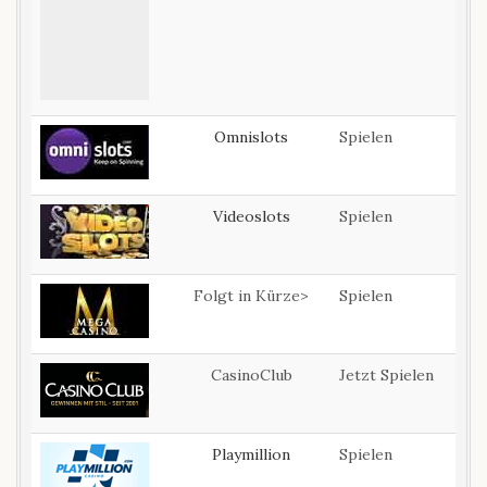
Omnislots
Spielen
Videoslots
Spielen
Folgt in Kürze>
Spielen
CasinoClub
Jetzt Spielen
Playmillion
Spielen