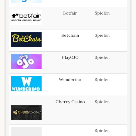
Betfair
Spielen
Betchain
Spielen
PlayOJO
Spielen
Wunderino
Spielen
Cherry Casino
Spielen
Spielen