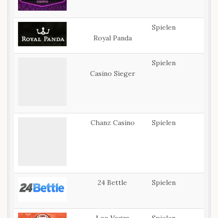
Spielen
Royal Panda
Spielen
Casino Sieger
Chanz Casino
Spielen
24 Bettle
Spielen
Leo Vegas
Spielen