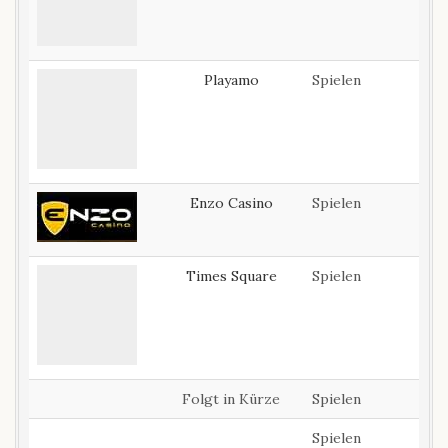
Playamo
Spielen
Enzo Casino
Spielen
Times Square
Spielen
Folgt in Kürze
Spielen
Spielen