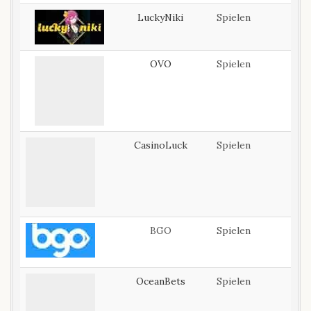
LuckyNiki
Spielen
OVO
Spielen
CasinoLuck
Spielen
BGO
Spielen
OceanBets
Spielen