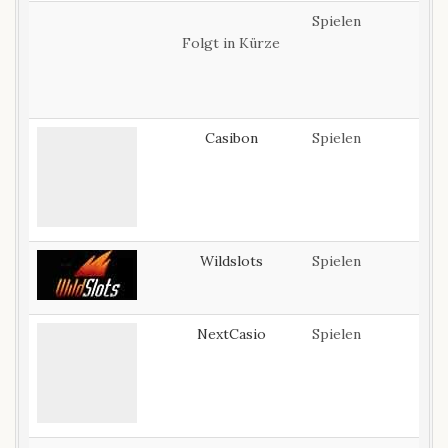
Spielen
Folgt in Kürze
Casibon
Spielen
Wildslots
Spielen
NextCasio
Spielen