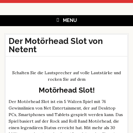
Skip
to
content
MENU
Der Motörhead Slot von
Netent
Schalten Sie die Lautsprecher auf volle Lautstärke und
rocken Sie auf dem
Motörhead Slot!
Der Motörhead Slot ist ein 5 Walzen Spiel mit 76
Gewinnlinien von Net Entertainment, der auf Desktop
PCs, Smartphones und Tablets gespielt werden kann. Das
Spiel basiert auf der Rock and Roll Band Motörhead, die
einen legendären Status erreicht hat. Mit mehr als 30