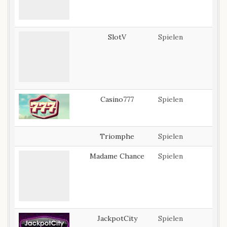
SlotV
Spielen
Casino777
Spielen
Triomphe
Spielen
Madame Chance
Spielen
JackpotCity
Spielen