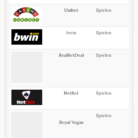
Unibet
Spielen
bwin
Spielen
RealBetDeal
Spielen
NetBet
Spielen
Spielen
Royal Vegas