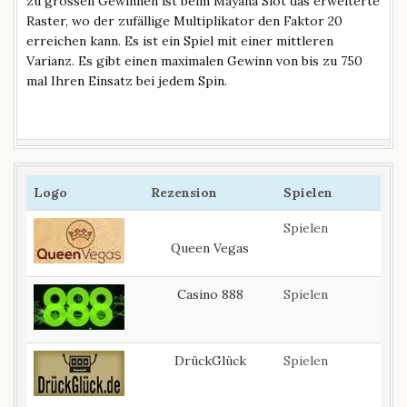
zu grossen Gewinnen ist beim Mayana Slot das erweiterte
Raster, wo der zufällige Multiplikator den Faktor 20
erreichen kann. Es ist ein Spiel mit einer mittleren
Varianz. Es gibt einen maximalen Gewinn von bis zu 750
mal Ihren Einsatz bei jedem Spin.
Logo
Rezension
Spielen
Spielen
Queen Vegas
Casino 888
Spielen
DrückGlück
Spielen