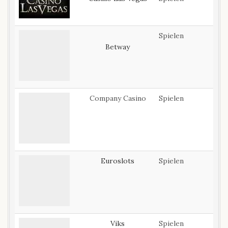
Spielen
Betway
Company Casino
Spielen
Euroslots
Spielen
Viks
Spielen