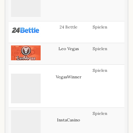
24 Bettle
Spielen
Leo Vegas
Spielen
Spielen
VegasWinner
Spielen
InstaCasino