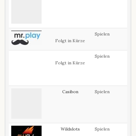
Spielen
Folgt in Kürze
Spielen
Folgt in Kürze
Casibon
Spielen
Wildslots
Spielen