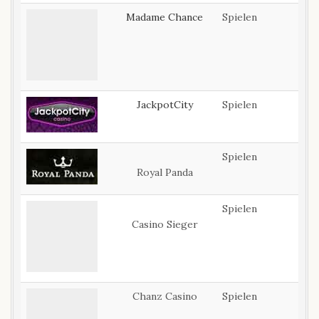
Madame Chance
Spielen
JackpotCity
Spielen
Spielen
Royal Panda
Spielen
Casino Sieger
Chanz Casino
Spielen