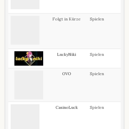
Folgt in Kürze
Spielen
LuckyNiki
Spielen
OVO
Spielen
CasinoLuck
Spielen