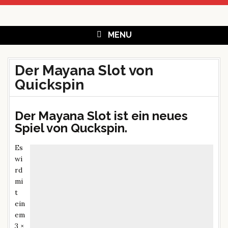
Skip
to
content
MENU
Der Mayana Slot von
Quickspin
Der Mayana Slot ist ein neues
Spiel von Quckspin.
Es
wi
rd
mi
t
ein
em
3 ×