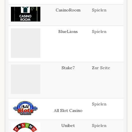
CasinoRoom
Spielen
BlueLions
Spielen
Stake7
Zur Seite
Spielen
All Slot Casino
Unibet
Spielen