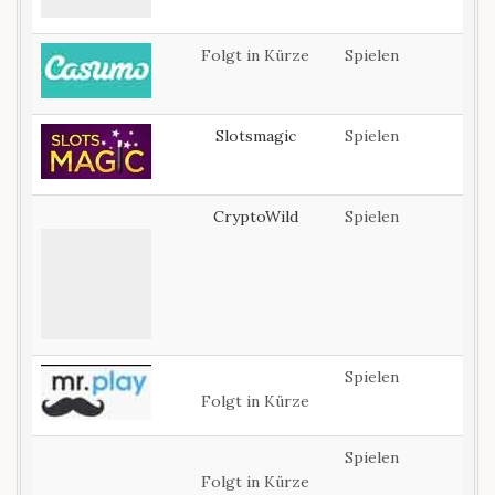
Folgt in Kürze
Spielen
Slotsmagic
Spielen
CryptoWild
Spielen
Spielen
Folgt in Kürze
Spielen
Folgt in Kürze