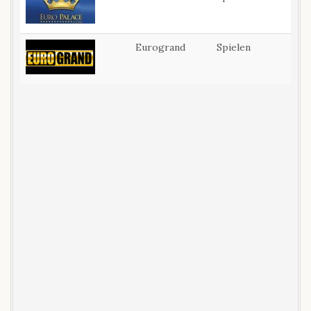
Eurogrand
Spielen