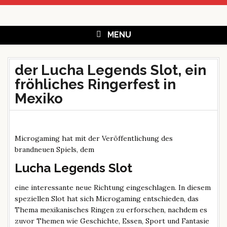
Skip
to
content
MENU
der Lucha Legends Slot, ein
fröhliches Ringerfest in
Mexiko
Microgaming hat mit der Veröffentlichung des
brandneuen Spiels, dem
Lucha Legends Slot
eine interessante neue Richtung eingeschlagen. In diesem
speziellen Slot hat sich Microgaming entschieden, das
Thema mexikanisches Ringen zu erforschen, nachdem es
zuvor Themen wie Geschichte, Essen, Sport und Fantasie