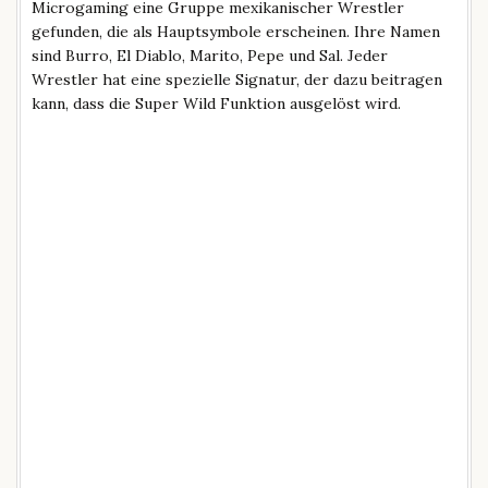
Microgaming eine Gruppe mexikanischer Wrestler
gefunden, die als Hauptsymbole erscheinen. Ihre Namen
sind Burro, El Diablo, Marito, Pepe und Sal. Jeder
Wrestler hat eine spezielle Signatur, der dazu beitragen
kann, dass die Super Wild Funktion ausgelöst wird.