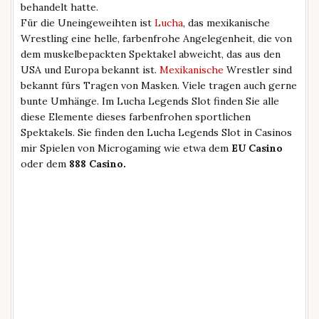
behandelt hatte.
Für die Uneingeweihten ist
Lucha
, das mexikanische
Wrestling eine helle, farbenfrohe Angelegenheit, die von
dem muskelbepackten Spektakel abweicht, das aus den
USA und Europa bekannt ist.
Mexikanische
Wrestler sind
bekannt fürs Tragen von Masken. Viele tragen auch gerne
bunte Umhänge. Im Lucha Legends Slot finden Sie alle
diese Elemente dieses farbenfrohen sportlichen
Spektakels. Sie finden den Lucha Legends Slot in Casinos
mir Spielen von Microgaming wie etwa dem
EU Casino
oder dem
888 Casino.