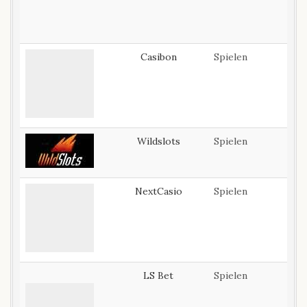
Casibon
Spielen
Wildslots
Spielen
NextCasio
Spielen
LS Bet
Spielen