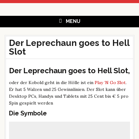
Skip
to
content
MENU
Der Leprechaun goes to Hell
Slot
Der Leprechaun goes to Hell Slot,
oder der Kobold geht in die Hölle ist ein
Play ‘N Go Slot
.
Er hat 5 Walzen und 25 Gewinnlinien. Der Slot kann über
Desktop PCs, Handys und Tablets mit 25 Cent bis € 5 pro
Spin gespielt werden
Die Symbole