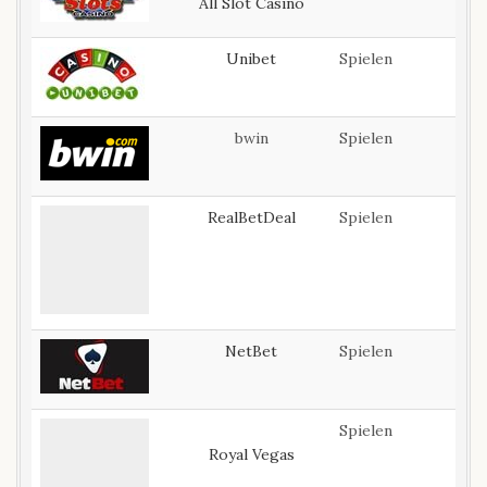
All Slot Casino
Unibet
Spielen
bwin
Spielen
RealBetDeal
Spielen
NetBet
Spielen
Spielen
Royal Vegas