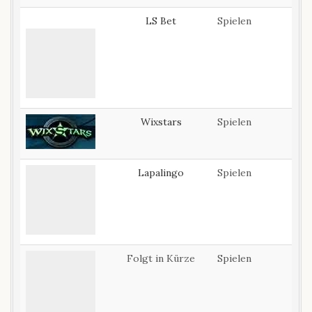
LS Bet
Spielen
Wixstars
Spielen
Lapalingo
Spielen
Folgt in Kürze
Spielen