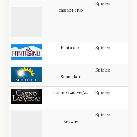
Spielen
casino1 club
Fantasino
Spielen
Spielen
Sunmaker
Casino Las Vegas
Spielen
Spielen
Betway