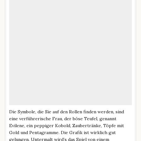
Die Symbole, die Sie auf den Rollen finden werden, sind
eine verführerische Frau, der böse Teufel, genannt
Evilene, ein peppiger Kobold, Zaubertränke, Töpfe mit
Gold und Pentagramme. Die Grafik ist wirklich gut
gelungen. Untermalt wird’s das Spiel von einem