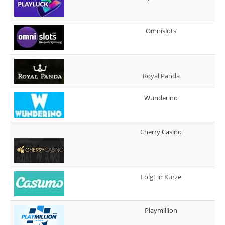
Omnislots
Royal Panda
Wunderino
Cherry Casino
Folgt in Kürze
Playmillion