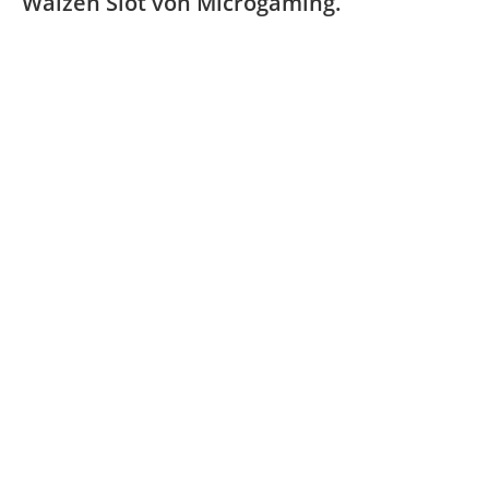
Walzen Slot von Microgaming.