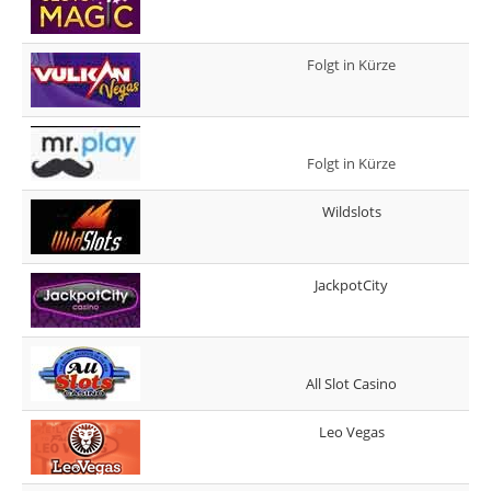
Folgt in Kürze
Folgt in Kürze
Wildslots
JackpotCity
All Slot Casino
Leo Vegas