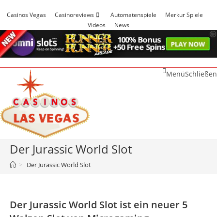
Zum
Casinos Vegas
Casinoreviews
Automatenspiele
Merkur Spiele
Inhalt
Videos
News
springen
Menü
Schließen
Der Jurassic World Slot
>
Der Jurassic World Slot
Der Jurassic World Slot ist ein neuer 5