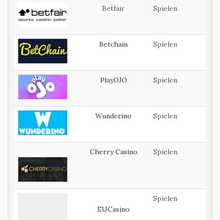
Betfair
Spielen
Betchain
Spielen
PlayOJO
Spielen
Wunderino
Spielen
Cherry Casino
Spielen
Spielen
EUCasino