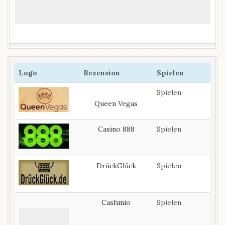
Logo
Rezension
Spielen
Spielen
Queen Vegas
Casino 888
Spielen
DrückGlück
Spielen
Cashmio
Spielen