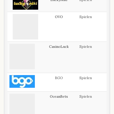
OVO
Spielen
CasinoLuck
Spielen
BGO
Spielen
OceanBets
Spielen