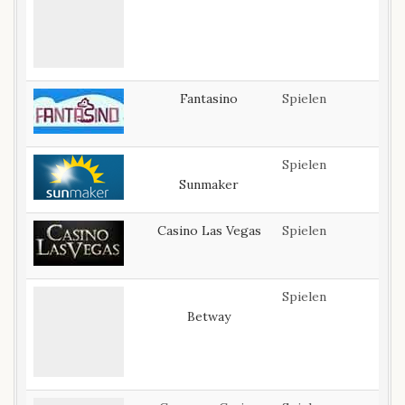
Fantasino
Spielen
Spielen
Sunmaker
Casino Las Vegas
Spielen
Spielen
Betway