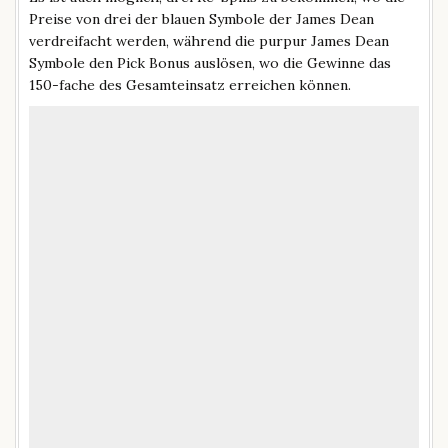
Preise von drei der blauen Symbole der James Dean
verdreifacht werden, während die purpur James Dean
Symbole den Pick Bonus auslösen, wo die Gewinne das
150-fache des Gesamteinsatz erreichen können.