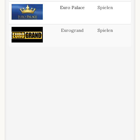
Euro Palace
Spielen
Eurogrand
Spielen