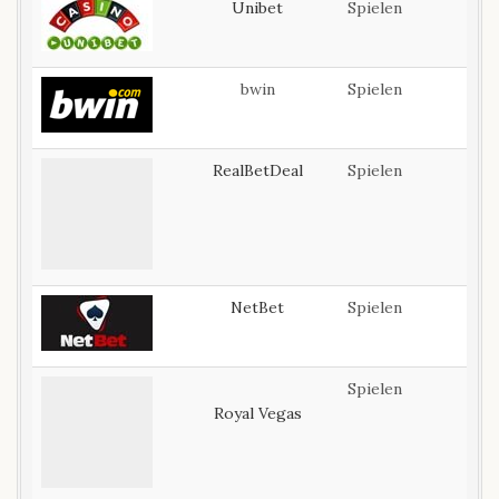
Unibet
Spielen
bwin
Spielen
RealBetDeal
Spielen
NetBet
Spielen
Spielen
Royal Vegas