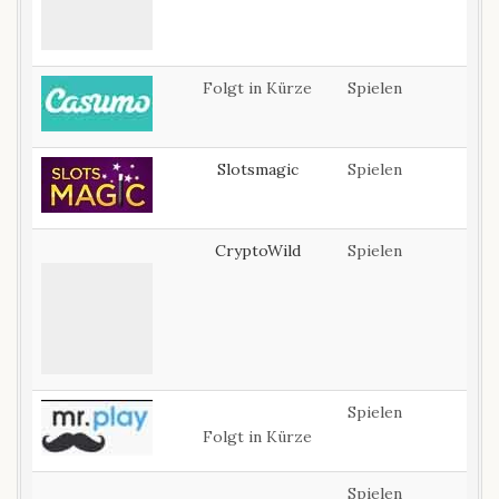
Folgt in Kürze
Spielen
Slotsmagic
Spielen
CryptoWild
Spielen
Spielen
Folgt in Kürze
Spielen