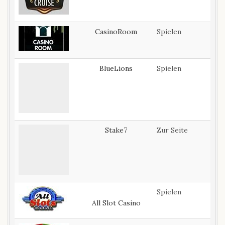
CasinoRoom
Spielen
BlueLions
Spielen
Stake7
Zur Seite
Spielen
All Slot Casino