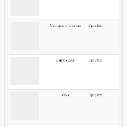
Company Casino
Spielen
Euroslots
Spielen
Viks
Spielen