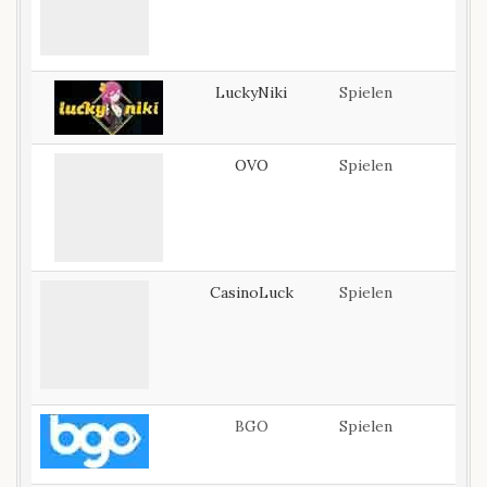
LuckyNiki
Spielen
OVO
Spielen
CasinoLuck
Spielen
BGO
Spielen