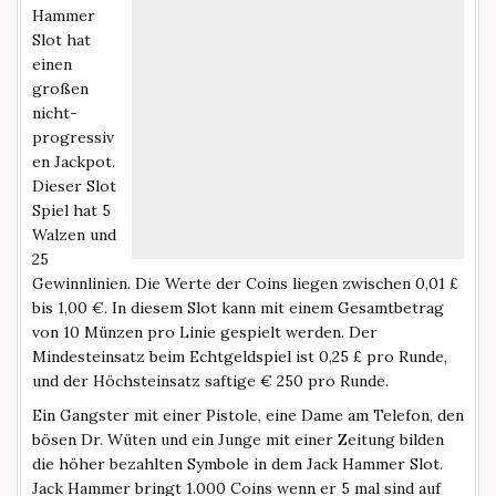
Hammer
Slot hat
einen
großen
nicht-
progressiv
en Jackpot.
Dieser Slot
Spiel hat 5
Walzen und
25
Gewinnlinien. Die Werte der Coins liegen zwischen 0,01 £
bis 1,00 €. In diesem Slot kann mit einem Gesamtbetrag
von 10 Münzen pro Linie gespielt werden. Der
Mindesteinsatz beim Echtgeldspiel ist 0,25 £ pro Runde,
und der Höchsteinsatz saftige € 250 pro Runde.
Ein Gangster mit einer Pistole, eine Dame am Telefon, den
bösen Dr. Wüten und ein Junge mit einer Zeitung bilden
die höher bezahlten Symbole in dem Jack Hammer Slot.
Jack Hammer bringt 1.000 Coins wenn er 5 mal sind auf