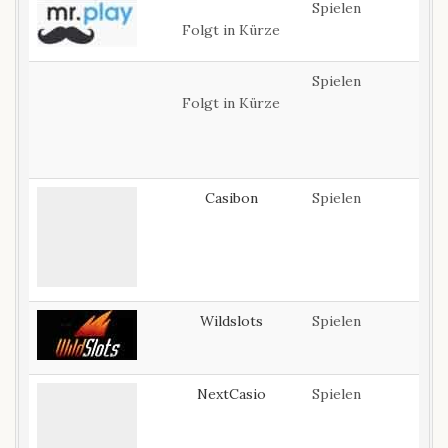
Spielen
Folgt in Kürze
Spielen
Folgt in Kürze
Casibon
Spielen
Wildslots
Spielen
NextCasio
Spielen