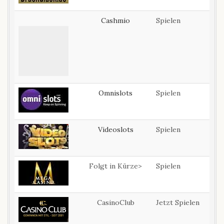
Cashmio
Spielen
Omnislots
Spielen
Videoslots
Spielen
Folgt in Kürze>
Spielen
CasinoClub
Jetzt Spielen