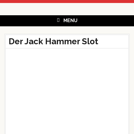
Skip
to
content
MENU
Der Jack Hammer Slot