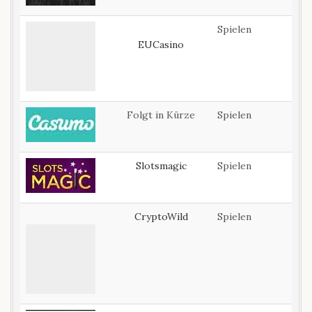
Spielen
EUCasino
Folgt in Kürze
Spielen
Slotsmagic
Spielen
CryptoWild
Spielen