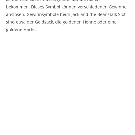
bekommen. Dieses Symbol können verschiedenen Gewinne
auslösen. Gewinnsymbole beim Jack and the Beanstalk Slot
sind etwa der Geldsack, die goldenen Henne oder eine
goldene Harfe.