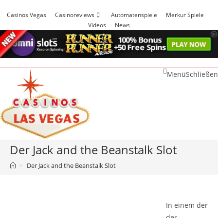
Zum
Casinos Vegas
Casinoreviews
Automatenspiele
Merkur Spiele
Inhalt
Videos
News
springen
Menü
Schließen
Der Jack and the Beanstalk Slot
>
Der Jack and the Beanstalk Slot
In einem der
der