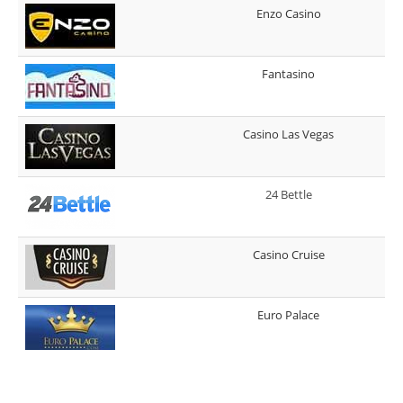
Enzo Casino
Fantasino
Casino Las Vegas
24 Bettle
Casino Cruise
Euro Palace