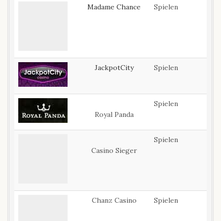
Madame Chance
Spielen
JackpotCity
Spielen
Spielen
Royal Panda
Spielen
Casino Sieger
Chanz Casino
Spielen