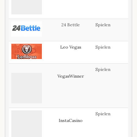
24 Bettle
Spielen
Leo Vegas
Spielen
Spielen
VegasWinner
Spielen
InstaCasino