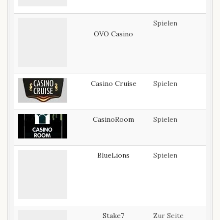
Spielen
OVO Casino
Casino Cruise
Spielen
CasinoRoom
Spielen
BlueLions
Spielen
Stake7
Zur Seite