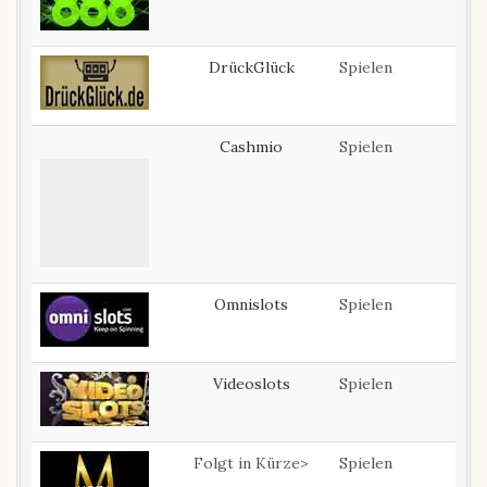
DrückGlück
Spielen
Cashmio
Spielen
Omnislots
Spielen
Videoslots
Spielen
Folgt in Kürze>
Spielen