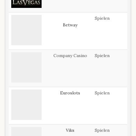
Spielen
Betway
Company Casino
Spielen
Euroslots
Spielen
Viks
Spielen