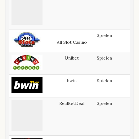
Spielen
All Slot Casino
Unibet
Spielen
bwin
Spielen
RealBetDeal
Spielen