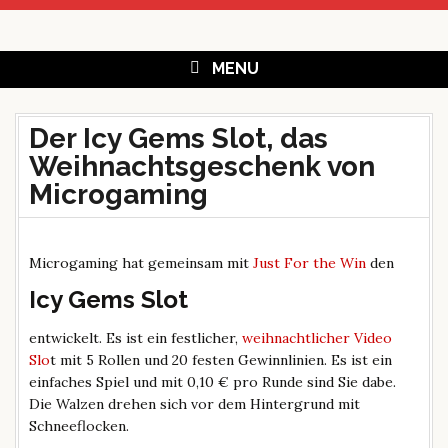
Skip
to
content
MENU
Der Icy Gems Slot, das
Weihnachtsgeschenk von
Microgaming
Microgaming hat gemeinsam mit
Just For the Win
den
Icy Gems Slot
entwickelt. Es ist ein festlicher,
weihnachtlicher Video
Slo
t mit 5 Rollen und 20 festen Gewinnlinien. Es ist ein
einfaches Spiel und mit 0,10 € pro Runde sind Sie dabe.
Die Walzen drehen sich vor dem Hintergrund mit
Schneeflocken.