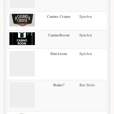
Casino Cruise
Spielen
CasinoRoom
Spielen
BlueLions
Spielen
Stake7
Zur Seite