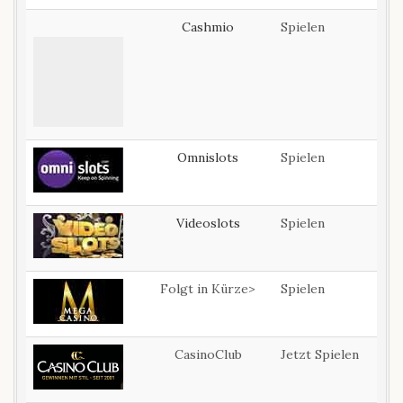
Cashmio
Spielen
Omnislots
Spielen
Videoslots
Spielen
Folgt in Kürze>
Spielen
CasinoClub
Jetzt Spielen