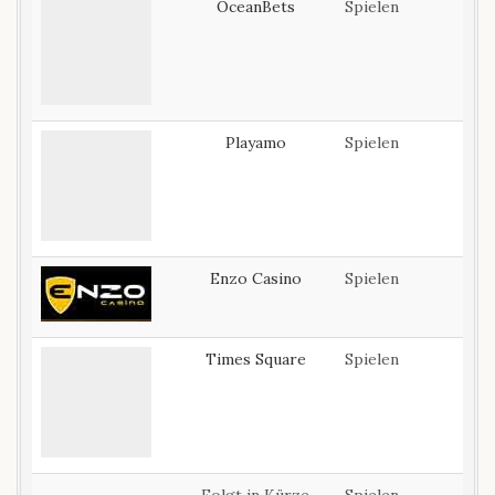
OceanBets
Spielen
Playamo
Spielen
Enzo Casino
Spielen
Times Square
Spielen