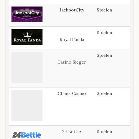
JackpotCity
Spielen
Spielen
Royal Panda
Spielen
Casino Sieger
Chanz Casino
Spielen
24 Bettle
Spielen