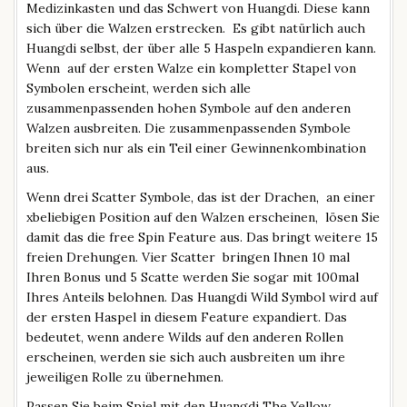
Medizinkasten und das Schwert von Huangdi. Diese kann
sich über die Walzen erstrecken. Es gibt natürlich auch
Huangdi selbst, der über alle 5 Haspeln expandieren kann.
Wenn auf der ersten Walze ein kompletter Stapel von
Symbolen erscheint, werden sich alle
zusammenpassenden hohen Symbole auf den anderen
Walzen ausbreiten. Die zusammenpassenden Symbole
breiten sich nur als ein Teil einer Gewinnenkombination
aus.
Wenn drei Scatter Symbole, das ist der Drachen, an einer
xbeliebigen Position auf den Walzen erscheinen, lösen Sie
damit das die free Spin Feature aus. Das bringt weitere 15
freien Drehungen. Vier Scatter bringen Ihnen 10 mal
Ihren Bonus und 5 Scatte werden Sie sogar mit 100mal
Ihres Anteils belohnen. Das Huangdi Wild Symbol wird auf
der ersten Haspel in diesem Feature expandiert. Das
bedeutet, wenn andere Wilds auf den anderen Rollen
erscheinen, werden sie sich auch ausbreiten um ihre
jeweiligen Rolle zu übernehmen.
Passen Sie beim Spiel mit den Huangdi The Yellow