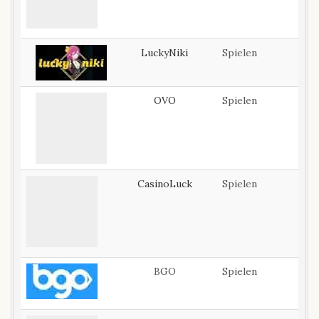
LuckyNiki
Spielen
OVO
Spielen
CasinoLuck
Spielen
BGO
Spielen