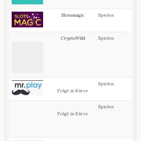
Slotsmagic
Spielen
CryptoWild
Spielen
Spielen
Folgt in Kürze
Spielen
Folgt in Kürze