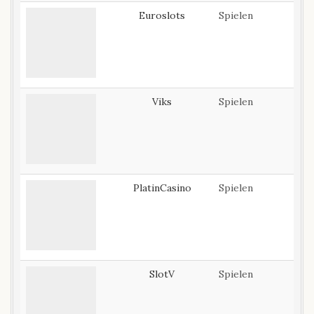
Euroslots
Spielen
Viks
Spielen
PlatinCasino
Spielen
SlotV
Spielen