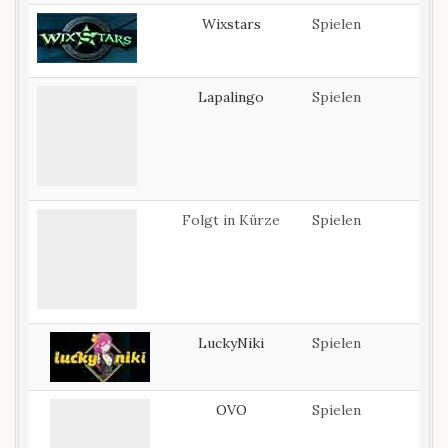
Wixstars
Spielen
Lapalingo
Spielen
Folgt in Kürze
Spielen
LuckyNiki
Spielen
OVO
Spielen