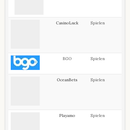
CasinoLuck
Spielen
BGO
Spielen
OceanBets
Spielen
Playamo
Spielen