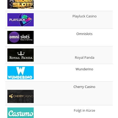
Playluck Casino
Omnislots
Royal Panda
Wunderino
Cherry Casino
Folgt in Kürze