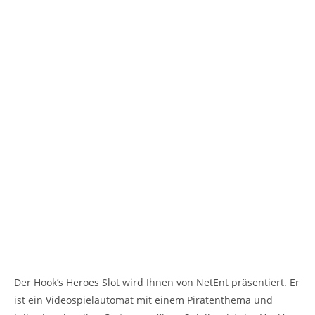
Der Hook’s Heroes Slot wird Ihnen von NetEnt präsentiert. Er
ist ein Videospielautomat mit einem Piratenthema und