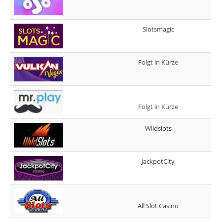
Slotsmagic
Folgt in Kürze
Folgt in Kürze
Wildslots
JackpotCity
All Slot Casino