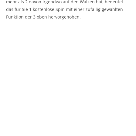
mehr als 2 davon irgendwo auf den Walzen hat, bedeutet
das für Sie 1 kostenlose Spin mit einer zufällig gewählten
Funktion der 3 oben hervorgehoben.