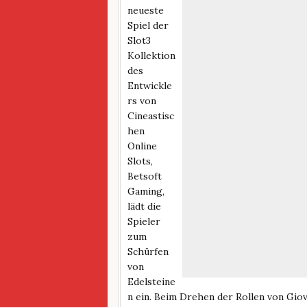
neueste
Spiel der
Slot3
Kollektion
des
Entwickle
rs von
Cineastisc
hen
Online
Slots,
Betsoft
Gaming,
lädt die
Spieler
zum
Schürfen
von
Edelsteine
n ein. Beim Drehen der Rollen von Gio