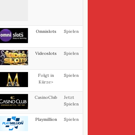
Omnislots
Spielen
Videoslots
Spielen
Folgt in
Spielen
Kürze>
CasinoClub
Jetzt
Spielen
Playmillion
Spielen