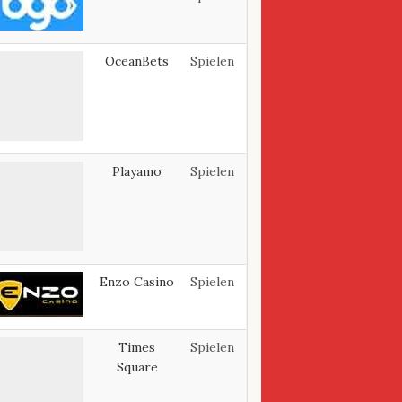
OceanBets
Spielen
Playamo
Spielen
Enzo Casino
Spielen
Times
Spielen
Square