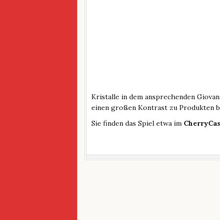
Kristalle in dem ansprechenden Giovann
einen großen Kontrast zu Produkten bie
Sie finden das Spiel etwa im
CherryCas