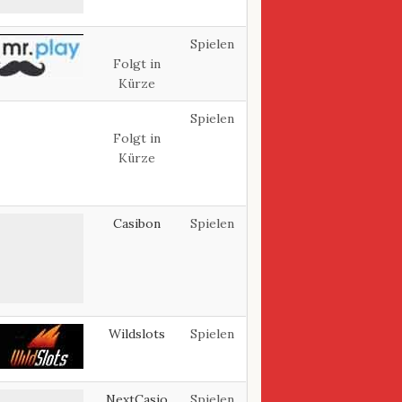
Spielen
Folgt in
Kürze
Spielen
Folgt in
Kürze
Casibon
Spielen
Wildslots
Spielen
NextCasio
Spielen