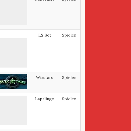
LS Bet
Spielen
Wixstars
Spielen
Lapalingo
Spielen