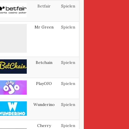
Betfair
Spielen
Mr Green
Spielen
Betchain
Spielen
PlayOJO
Spielen
Wunderino
Spielen
Cherry
Spielen