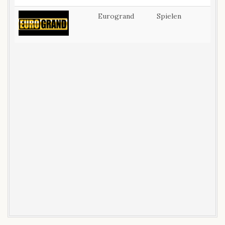
Eurogrand
Spielen