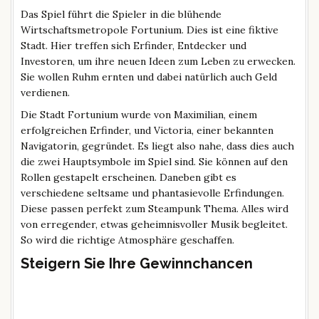
Das Spiel führt die Spieler in die blühende
Wirtschaftsmetropole Fortunium. Dies ist eine fiktive
Stadt. Hier treffen sich Erfinder, Entdecker und
Investoren, um ihre neuen Ideen zum Leben zu erwecken.
Sie wollen Ruhm ernten und dabei natürlich auch Geld
verdienen.
Die Stadt Fortunium wurde von Maximilian, einem
erfolgreichen Erfinder, und Victoria, einer bekannten
Navigatorin, gegründet. Es liegt also nahe, dass dies auch
die zwei Hauptsymbole im Spiel sind. Sie können auf den
Rollen gestapelt erscheinen. Daneben gibt es
verschiedene seltsame und phantasievolle Erfindungen.
Diese passen perfekt zum Steampunk Thema. Alles wird
von erregender, etwas geheimnisvoller Musik begleitet.
So wird die richtige Atmosphäre geschaffen.
Steigern Sie Ihre Gewinnchancen