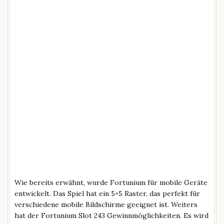
Wie bereits erwähnt, wurde Fortunium für mobile Geräte
entwickelt. Das Spiel hat ein 5×5 Raster, das perfekt für
verschiedene mobile Bildschirme geeignet ist. Weiters
hat der Fortunium Slot 243 Gewinnmöglichkeiten. Es wird