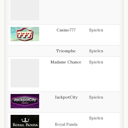
Casino777
Spielen
Triomphe
Spielen
Madame Chance
Spielen
JackpotCity
Spielen
Spielen
Royal Panda