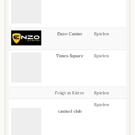
Enzo Casino
Spielen
Times Square
Spielen
Folgt in Kürze
Spielen
Spielen
casino1 club