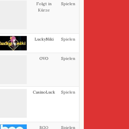
Folgt in
Spielen
Kürze
LuckyNiki
Spielen
OVO
Spielen
CasinoLuck
Spielen
BGO
Spielen