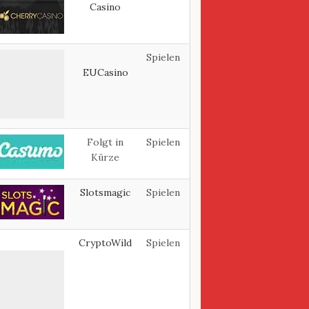
Casino
Spielen
EUCasino
Folgt in
Spielen
Kürze
Slotsmagic
Spielen
CryptoWild
Spielen