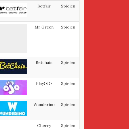
Betfair
Spielen
Mr Green
Spielen
Betchain
Spielen
PlayOJO
Spielen
Wunderino
Spielen
Cherry
Spielen