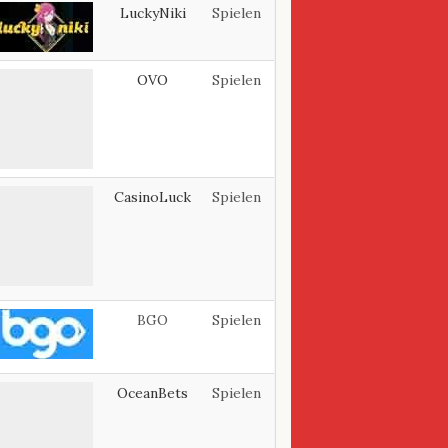
LuckyNiki
Spielen
OVO
Spielen
CasinoLuck
Spielen
BGO
Spielen
OceanBets
Spielen