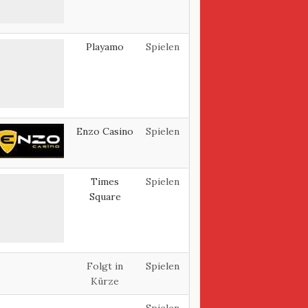
Playamo
Spielen
Enzo Casino
Spielen
Times
Spielen
Square
Folgt in
Spielen
Kürze