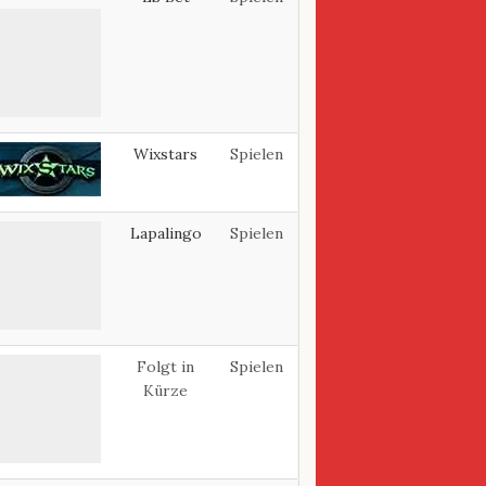
Wixstars
Spielen
Lapalingo
Spielen
Folgt in
Spielen
Kürze