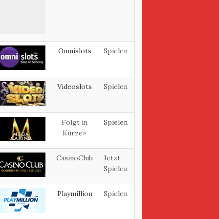
Omnislots
Spielen
Videoslots
Spielen
Folgt in
Spielen
Kürze>
CasinoClub
Jetzt
Spielen
Playmillion
Spielen