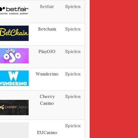
Betfair
Spielen
Betchain
Spielen
PlayOJO
Spielen
Wunderino
Spielen
Cherry
Spielen
Casino
Spielen
EUCasino