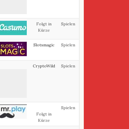
Folgt in
Spielen
Kürze
Slotsmagic
Spielen
CryptoWild
Spielen
Spielen
Folgt in
Kürze