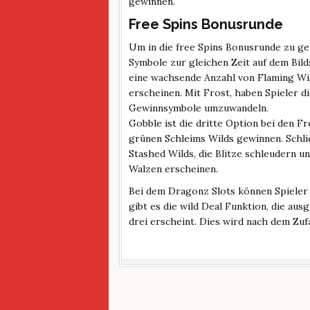
gewinnen.
Free Spins Bonusrunde
Um in die free Spins Bonusrunde zu ge
Symbole zur gleichen Zeit auf dem Bild
eine wachsende Anzahl von Flaming Wild
erscheinen. Mit Frost, haben Spieler d
Gewinnsymbole umzuwandeln.
Gobble ist die dritte Option bei den Fr
grünen Schleims Wilds gewinnen. Schli
Stashed Wilds, die Blitze schleudern u
Walzen erscheinen.
Bei dem Dragonz Slots können Spieler a
gibt es die wild Deal Funktion, die aus
drei erscheint. Dies wird nach dem Zuf