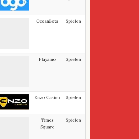
OceanBets
Spielen
Playamo
Spielen
Enzo Casino
Spielen
Times
Spielen
Square