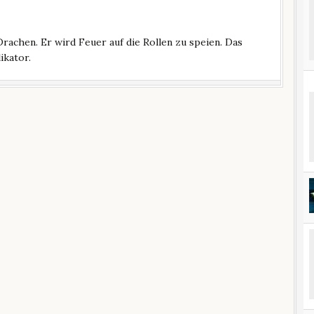
rachen. Er wird Feuer auf die Rollen zu speien. Das
ikator.