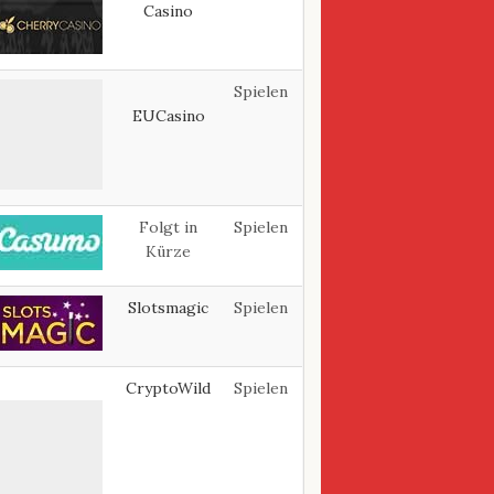
Casino
Spielen
EUCasino
Folgt in
Spielen
Kürze
Slotsmagic
Spielen
CryptoWild
Spielen