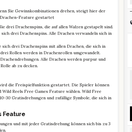
enn Sie Gewinnkombinationen drehen, steigt hier der
 Drachen-Feature gestartet
e drei Drachenspins, die auf allen Walzen gestapelt sind.
 sich drei Drachenspins. Alle Drachen verwandeln sich in
sich drei Drachenspins mit allen Drachen, die sich in
 drei Rollen werden in Drachenrollen umgewandelt.
 Drachendrehungen. Alle Drachen werden purpur und
Rolle ab zu decken.
rd die Freispielfunktion gestartet. Die Spieler können
 Wild Reels Free Games Feature wählen. Wild Free
0-30 Gratisdrehungen und zufällige Symbole, die sich in
s Feature
ungen und mit jeder Gratisdrehung können sich bis zu 3
en.