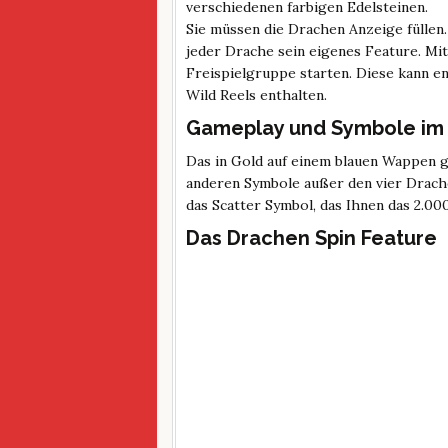
verschiedenen farbigen Edelsteinen.
Sie müssen die Drachen Anzeige füllen.
jeder Drache sein eigenes Feature. Mit
Freispielgruppe starten. Diese kann e
Wild Reels enthalten.
Gameplay und Symbole im 
Das in Gold auf einem blauen Wappen ge
anderen Symbole außer den vier Drach
das Scatter Symbol, das Ihnen das 2.000
Das Drachen Spin Feature