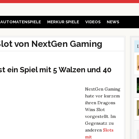
AUTOMATENSPIELE
MERKUR SPIELE
VIDEOS
NEWS
Slot von NextGen Gaming
st ein Spiel mit 5 Walzen und 40
NextGen Gaming
hate vor kurzem
ihren Dragons
Wins Slot
vorgestellt. Im
Gegensatz zu
anderen
Slots
mit