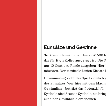
Eunsätze und Gewinne
Sie können Einsätze von bis zu € 500 be
das für High Roller ausgelegt ist. Die 
nur 10 Cent pro Runde ausgeben. Hier k
möchten. Der maximale Linien Einsatz 
Gewinnmäßig sieht das Spiel ziemlich 
des Einsatzes. Wer hier mit dem Maximu
Gewinnlinien beträgt das Potenzial für
Symbole sind Scatter Symbole, sie brin
auf einer Gewinnlinie erscheinen.