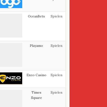
OceanBets
Spielen
Playamo
Spielen
Enzo Casino
Spielen
Times
Spielen
Square