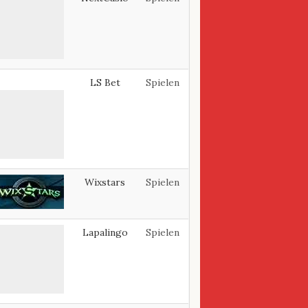
LS Bet
Spielen
Wixstars
Spielen
Lapalingo
Spielen