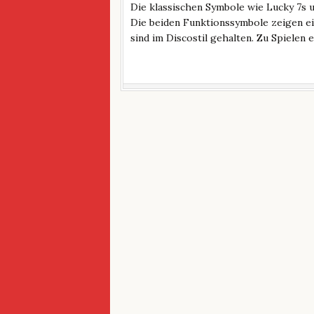
Die klassischen Symbole wie Lucky 7s und
Die beiden Funktionssymbole zeigen ei
sind im Discostil gehalten. Zu Spielen