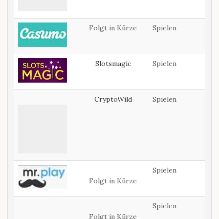
Folgt in Kürze
Spielen
Slotsmagic
Spielen
CryptoWild
Spielen
Spielen
Folgt in Kürze
Spielen
Folgt in Kürze