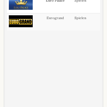
Euro Palace
Spielen
Eurogrand
Spielen