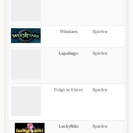
Wixstars
Spielen
Lapalingo
Spielen
Folgt in Kürze
Spielen
LuckyNiki
Spielen