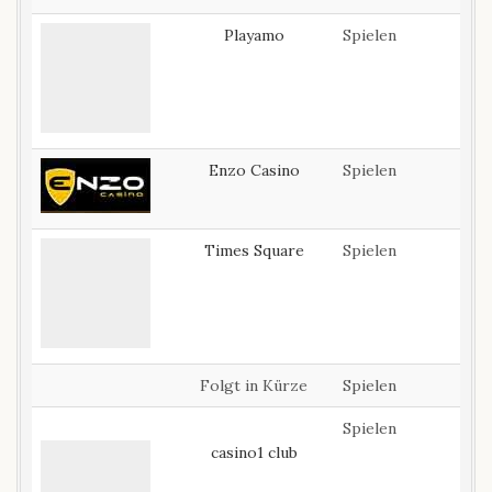
Playamo
Spielen
Enzo Casino
Spielen
Times Square
Spielen
Folgt in Kürze
Spielen
Spielen
casino1 club