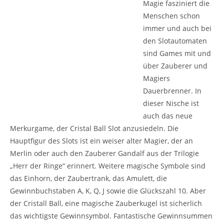
Magie fasziniert die
Menschen schon
immer und auch bei
den Slotautomaten
sind Games mit und
über Zauberer und
Magiers
Dauerbrenner. In
dieser Nische ist
auch das neue
Merkurgame, der Cristal Ball Slot anzusiedeln. Die
Hauptfigur des Slots ist ein weiser alter Magier, der an
Merlin oder auch den Zauberer Gandalf aus der Trilogie
„Herr der Ringe“ erinnert. Weitere magische Symbole sind
das Einhorn, der Zaubertrank, das Amulett, die
Gewinnbuchstaben A, K, Q, J sowie die Glückszahl 10. Aber
der Cristall Ball, eine magische Zauberkugel ist sicherlich
das wichtigste Gewinnsymbol. Fantastische Gewinnsummen