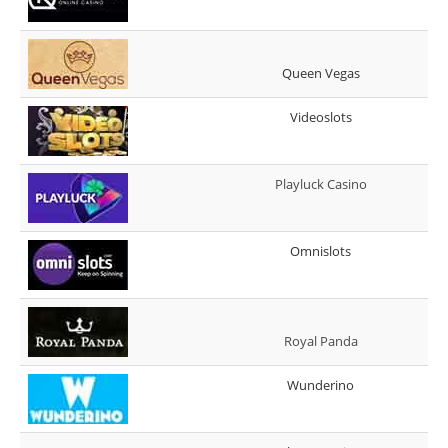
Queen Vegas
Videoslots
Playluck Casino
Omnislots
Royal Panda
Wunderino