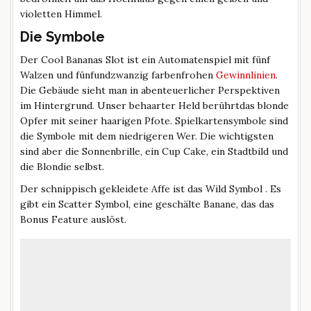
violetten Himmel.
Die Symbole
Der Cool Bananas Slot ist ein Automatenspiel mit fünf
Walzen und fünfundzwanzig farbenfrohen
Gewinnlinien
.
Die Gebäude sieht man in abenteuerlicher Perspektiven
im Hintergrund. Unser behaarter Held berührtdas blonde
Opfer mit seiner haarigen Pfote. Spielkartensymbole sind
die Symbole mit dem niedrigeren Wer. Die wichtigsten
sind aber die Sonnenbrille, ein Cup Cake, ein Stadtbild und
die Blondie selbst.
Der schnippisch gekleidete Affe ist das Wild Symbol . Es
gibt ein Scatter Symbol, eine geschälte Banane, das das
Bonus Feature auslöst.