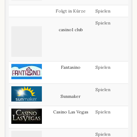
Folgt in Kürze
Spielen
Spielen
casino1 club
Fantasino
Spielen
Spielen
Sunmaker
Casino Las Vegas
Spielen
Spielen