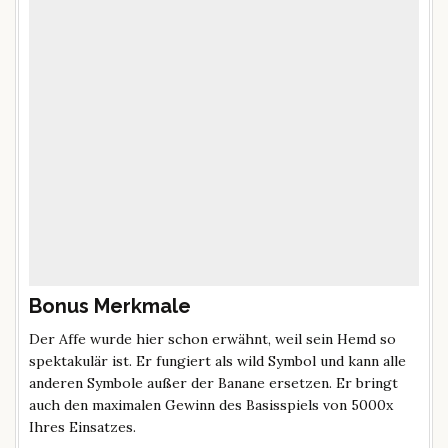
Bonus Merkmale
Der Affe wurde hier schon erwähnt, weil sein Hemd so
spektakulär ist. Er fungiert als wild Symbol und kann alle
anderen Symbole außer der Banane ersetzen. Er bringt
auch den maximalen Gewinn des Basisspiels von 5000x
Ihres Einsatzes.