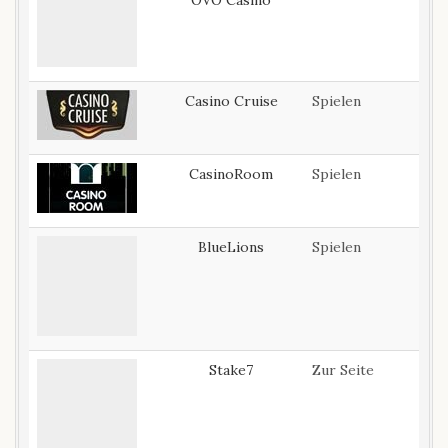
OVO Casino
Casino Cruise
Spielen
CasinoRoom
Spielen
BlueLions
Spielen
Stake7
Zur Seite