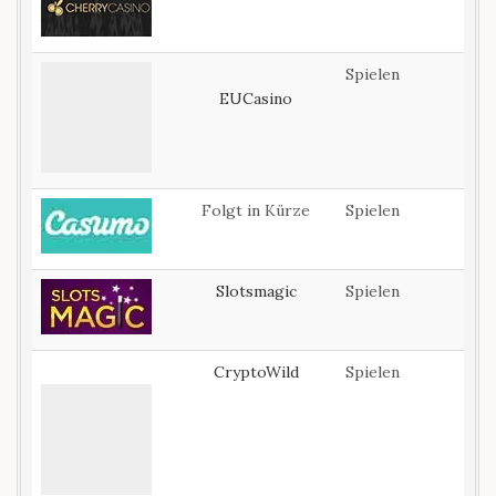
Spielen
EUCasino
Folgt in Kürze
Spielen
Slotsmagic
Spielen
CryptoWild
Spielen