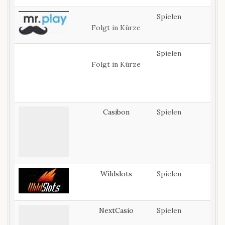
Spielen
Folgt in Kürze
Spielen
Folgt in Kürze
Casibon
Spielen
Wildslots
Spielen
NextCasio
Spielen