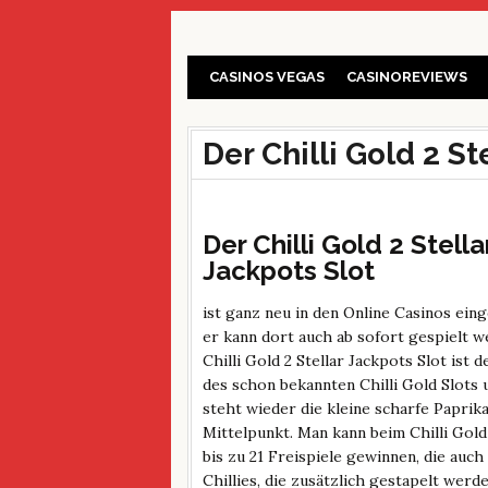
Skip
to
content
CASINOS VEGAS
CASINOREVIEWS
Der Chilli Gold 2 St
Der Chilli Gold 2 Stella
Jackpots Slot
ist ganz neu in den Online Casinos ein
er kann dort auch ab sofort gespielt 
Chilli Gold 2 Stellar Jackpots Slot ist 
des schon bekannten Chilli Gold Slots 
steht wieder die kleine scharfe Paprik
Mittelpunkt. Man kann beim Chilli Gold
bis zu 21 Freispiele gewinnen, die auc
Chillies, die zusätzlich gestapelt werde