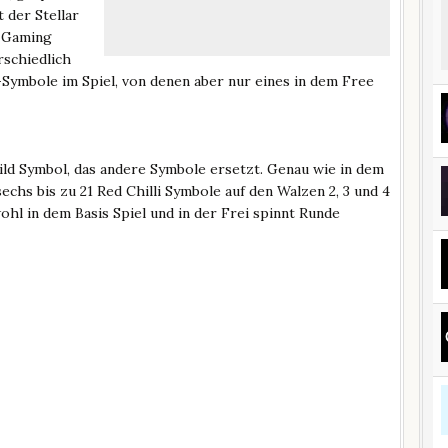
 der Stellar
X Gaming
rschiedlich
-Symbole im Spiel, von denen aber nur eines in dem Free
ild Symbol, das andere Symbole ersetzt. Genau wie in dem
chs bis zu 21 Red Chilli Symbole auf den Walzen 2, 3 und 4
hl in dem Basis Spiel und in der Frei spinnt Runde