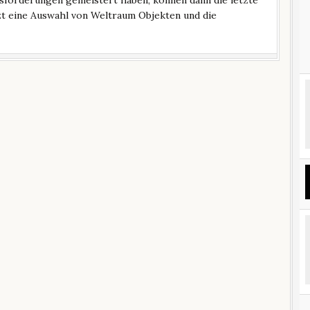
ausforderungen gemeistert haben, können dann die letzte
tzt eine Auswahl von Weltraum Objekten und die