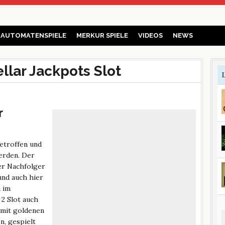
AUTOMATENSPIELE
MERKUR SPIELE
VIDEOS
NEWS
ellar Jackpots Slot
r
getroffen und
werden. Der
der Nachfolger
und auch hier
a im
 2 Slot auch
h mit goldenen
n, gespielt