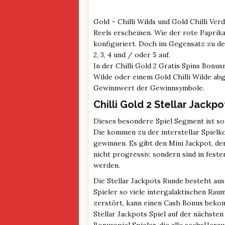
Gold – Chilli Wilds und Gold Chilli Ver
Reels erscheinen. Wie der rote Paprika
konfiguriert. Doch im Gegensatz zu den
2, 3, 4 und / oder 5 auf.
In der Chilli Gold 2 Gratis Spins Bonus
Wilde oder einem Gold Chilli Wilde abg
Gewinnwert der Gewinnsymbole.
Chilli Gold 2 Stellar Jackp
Dieses besondere Spiel Segment ist so k
Die kommen zu der interstellar Spielk
gewinnen. Es gibt den Mini Jackpot, de
nicht progressiv, sondern sind in fest
werden.
Die Stellar Jackpots Runde besteht aus
Spieler so viele intergalaktischen Ra
zerstört, kann einen Cash Bonus bekomm
Stellar Jackpots Spiel auf der nächsten