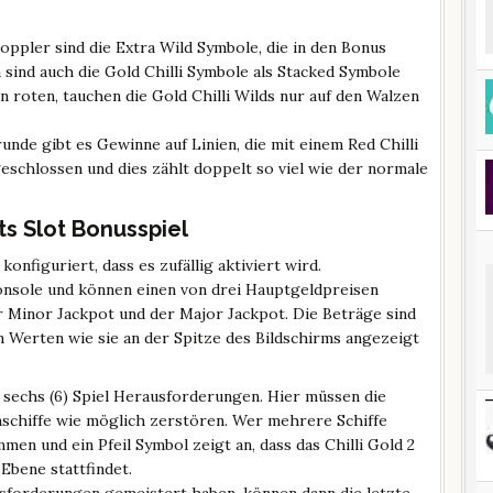
doppler sind die Extra Wild Symbole, die in den Bonus
 sind auch die Gold Chilli Symbole als Stacked Symbole
 roten, tauchen die Gold Chilli Wilds nur auf den Walzen
runde gibt es Gewinne auf Linien, die mit einem Red Chilli
eschlossen und dies zählt doppelt so viel wie der normale
ots Slot Bonusspiel
onfiguriert, dass es zufällig aktiviert wird.
onsole und können einen von drei Hauptgeldpreisen
r Minor Jackpot und der Major Jackpot. Die Beträge sind
en Werten wie sie an der Spitze des Bildschirms angezeigt
 sechs (6) Spiel Herausforderungen. Hier müssen die
umschiffe wie möglich zerstören. Wer mehrere Schiffe
en und ein Pfeil Symbol zeigt an, dass das Chilli Gold 2
 Ebene stattfindet.