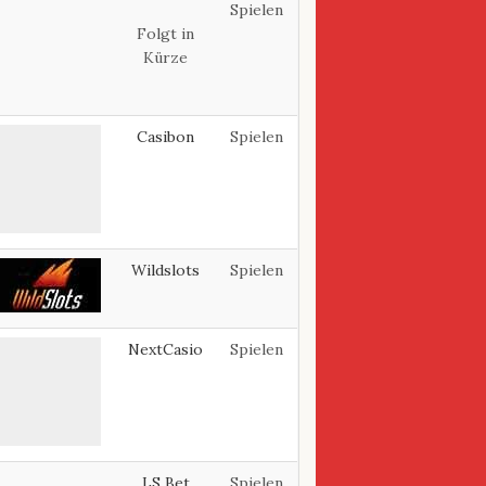
Spielen
Folgt in
Kürze
Casibon
Spielen
Wildslots
Spielen
NextCasio
Spielen
LS Bet
Spielen