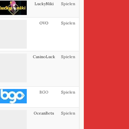
LuckyNiki
Spielen
OVO
Spielen
CasinoLuck
Spielen
BGO
Spielen
OceanBets
Spielen