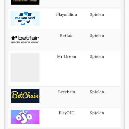
Playmillion
Spielen
Betfair
Spielen
Mr Green
Spielen
Betchain
Spielen
PlayOJO
Spielen