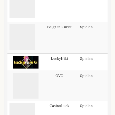
Folgt in Kürze
Spielen
LuckyNiki
Spielen
OVO
Spielen
CasinoLuck
Spielen