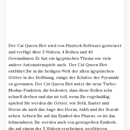
Der Cat Queen Slot wird von Playtech Software gesteuert
und verfügt über 5 Walzen, 4 Reihen und 40
Gewinnlinien. Er hat ein ägyptisches Thema wie viele
andere Automatenspiele auch. Der Cat Queen Slot
entführt Sie in die heiligen Welt der alten ägyptischen
Götter in der Hoffnung, einige der Schätze der Pyramide
zu gewinnen. Der Cat Queen Slot nutzt die neue Turbo-
Modus-Funktion, die bedeutet, dass diese Rollen sehr
schnell drehen und das ist toll, wenn Sie regelmäßig
spielen! Sie werden die Götter, wie Seth, Bastet und
Horus als auch das Auge des Horus, Ankh und der Scarab
sehen. Achten Sie auf das Symbol des Pharao, es ist das
lohnendsten. Sie werden auch von gestapelten Symbole,
die auf einem der 5 Walzen erscheinen, profitieren.