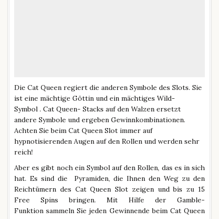
Die Cat Queen regiert die anderen Symbole des Slots. Sie
ist eine mächtige Göttin und ein mächtiges Wild-
Symbol . Cat Queen- Stacks auf den Walzen ersetzt
andere Symbole und ergeben Gewinnkombinationen.
Achten Sie beim Cat Queen Slot immer auf
hypnotisierenden Augen auf den Rollen und werden sehr
reich!
Aber es gibt noch ein Symbol auf den Rollen, das es in sich
hat. Es sind die Pyramiden, die Ihnen den Weg zu den
Reichtümern des Cat Queen Slot zeigen und bis zu 15
Free Spins bringen. Mit Hilfe der Gamble-
Funktion sammeln Sie jeden Gewinnende beim Cat Queen