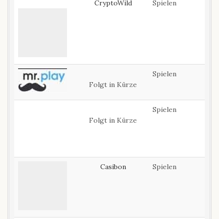
CryptoWild
Spielen
Spielen
Folgt in Kürze
Spielen
Folgt in Kürze
Casibon
Spielen