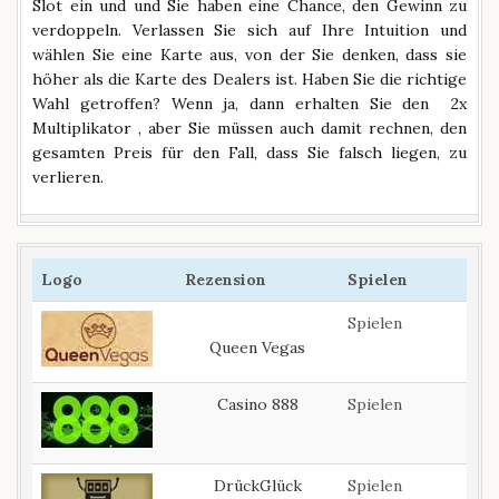
Slot ein und und Sie haben eine Chance, den Gewinn zu
verdoppeln. Verlassen Sie sich auf Ihre Intuition und
wählen Sie eine Karte aus, von der Sie denken, dass sie
höher als die Karte des Dealers ist. Haben Sie die richtige
Wahl getroffen? Wenn ja, dann erhalten Sie den 2x
Multiplikator , aber Sie müssen auch damit rechnen, den
gesamten Preis für den Fall, dass Sie falsch liegen, zu
verlieren.
Logo
Rezension
Spielen
Spielen
Queen Vegas
Casino 888
Spielen
DrückGlück
Spielen