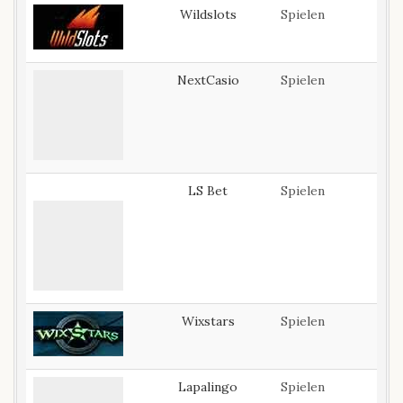
Wildslots
Spielen
NextCasio
Spielen
LS Bet
Spielen
Wixstars
Spielen
Lapalingo
Spielen