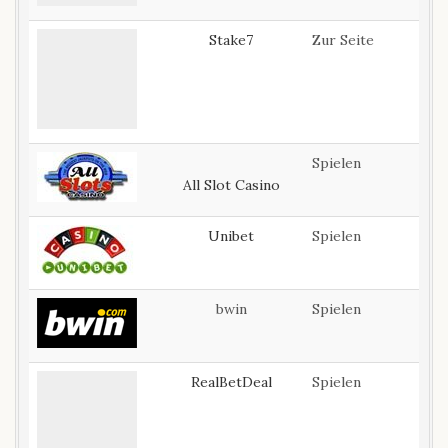
Stake7
Zur Seite
Spielen
All Slot Casino
Unibet
Spielen
bwin
Spielen
RealBetDeal
Spielen