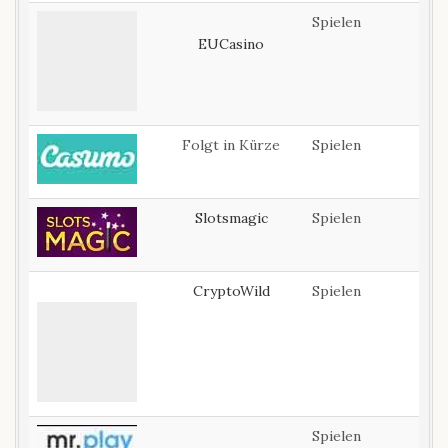
Spielen
EUCasino
Folgt in Kürze
Spielen
Slotsmagic
Spielen
CryptoWild
Spielen
Spielen