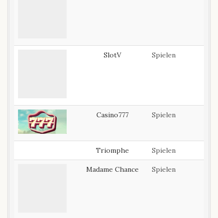
SlotV
Spielen
Casino777
Spielen
Triomphe
Spielen
Madame Chance
Spielen