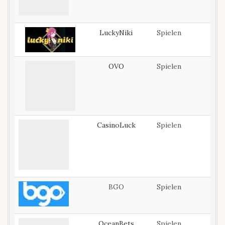
LuckyNiki
Spielen
OVO
Spielen
CasinoLuck
Spielen
BGO
Spielen
OceanBets
Spielen