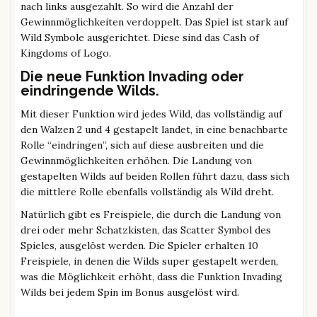
nach links ausgezahlt. So wird die Anzahl der
Gewinnmöglichkeiten verdoppelt. Das Spiel ist stark auf
Wild Symbole ausgerichtet. Diese sind das Cash of
Kingdoms of Logo.
Die neue Funktion Invading oder
eindringende Wilds.
Mit dieser Funktion wird jedes Wild, das vollständig auf
den Walzen 2 und 4 gestapelt landet, in eine benachbarte
Rolle “eindringen”, sich auf diese ausbreiten und die
Gewinnmöglichkeiten erhöhen. Die Landung von
gestapelten Wilds auf beiden Rollen führt dazu, dass sich
die mittlere Rolle ebenfalls vollständig als Wild dreht.
Natürlich gibt es Freispiele, die durch die Landung von
drei oder mehr Schatzkisten, das Scatter Symbol des
Spieles, ausgelöst werden. Die Spieler erhalten 10
Freispiele, in denen die Wilds super gestapelt werden,
was die Möglichkeit erhöht, dass die Funktion Invading
Wilds bei jedem Spin im Bonus ausgelöst wird.