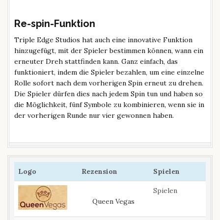
Re-spin-Funktion
Triple Edge Studios hat auch eine innovative Funktion
hinzugefügt, mit der Spieler bestimmen können, wann ein
erneuter Dreh stattfinden kann. Ganz einfach, das
funktioniert, indem die Spieler bezahlen, um eine einzelne
Rolle sofort nach dem vorherigen Spin erneut zu drehen.
Die Spieler dürfen dies nach jedem Spin tun und haben so
die Möglichkeit, fünf Symbole zu kombinieren, wenn sie in
der vorherigen Runde nur vier gewonnen haben.
Logo
Rezension
Spielen
Spielen
Queen Vegas