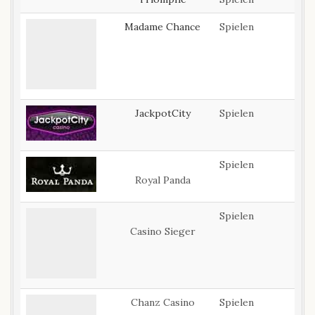
Madame Chance
Spielen
JackpotCity
Spielen
Spielen
Royal Panda
Spielen
Casino Sieger
Chanz Casino
Spielen