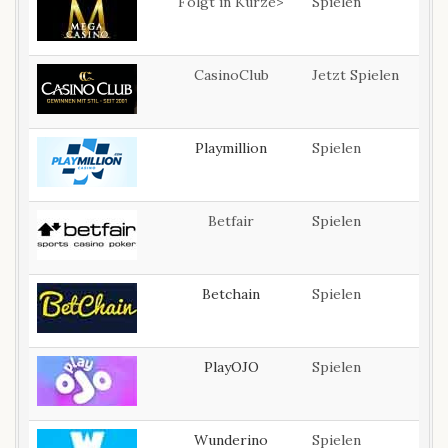
Folgt in Kürze>
Spielen
CasinoClub
Jetzt Spielen
Playmillion
Spielen
Betfair
Spielen
Betchain
Spielen
PlayOJO
Spielen
Wunderino
Spielen