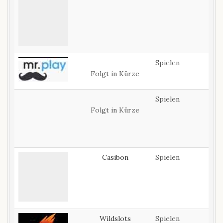
Spielen
Folgt in Kürze
Spielen
Folgt in Kürze
Casibon
Spielen
Wildslots
Spielen