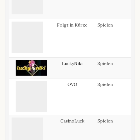
Folgt in Kürze
Spielen
LuckyNiki
Spielen
OVO
Spielen
CasinoLuck
Spielen