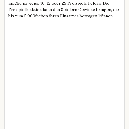
möglicherweise 10, 12 oder 25 Freispiele liefern. Die
Freispielfunktion kann den Spielern Gewinne bringen, die
bis zum 5.000fachen ihres Einsatzes betragen können.