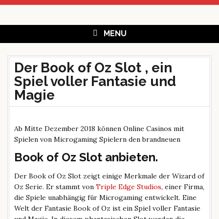
Skip
to
content
MENU
Der Book of Oz Slot , ein
Spiel voller Fantasie und
Magie
Ab Mitte Dezember 2018 können Online Casinos mit
Spielen von Microgaming Spielern den brandneuen
Book of Oz Slot anbieten.
Der Book of Oz Slot zeigt einige Merkmale der Wizard of
Oz Serie. Er stammt von
Triple Edge Studios
, einer Firma,
die Spiele unabhängig für Microgaming entwickelt. Eine
Welt der Fantasie Book of Oz ist ein Spiel voller Fantasie
und Magie. In diesem phantasischen Slot werden die