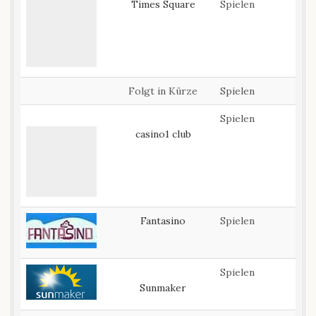
Times Square
Spielen
Folgt in Kürze
Spielen
Spielen
casino1 club
Fantasino
Spielen
Spielen
Sunmaker