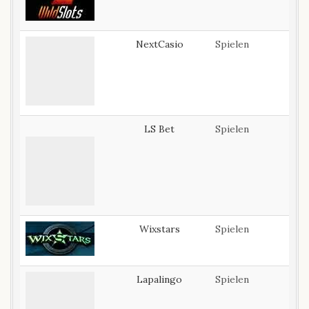
NextCasio
Spielen
LS Bet
Spielen
Wixstars
Spielen
Lapalingo
Spielen