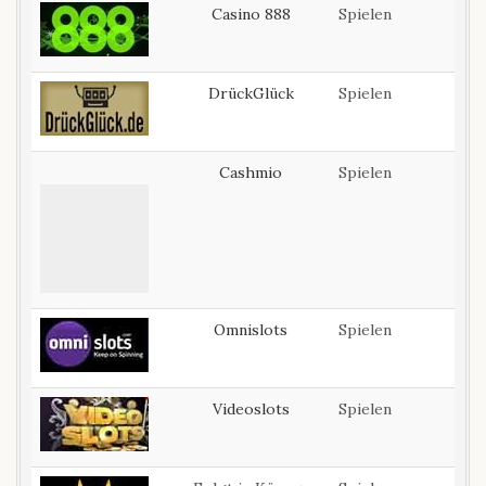
Casino 888
Spielen
DrückGlück
Spielen
Cashmio
Spielen
Omnislots
Spielen
Videoslots
Spielen