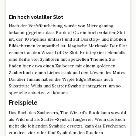
Ein hoch volatiler Slot
Nach der Veröffentlichung wurde von Microgaming
bekannt gegeben, dass Book of Oz ein hoch volatiler Slot
ist, der 10 Paylines umfasst und auf Desktop- und mobilen
Bildschirmen kompatibel ist. Magische Merkmale Der Slot
erinnert an den Wizard of Oz Slot. Er integriert ebenfalls
eine Reihe von Symbolen mit speziellen Themen. Sie
finden hier etwa einen Zauberer mit einem goldenen
Zauberbuch, einen Liebestrank und den Löwen des Mutes.
Darüber hinaus haben die Triple Edge Studios auch
Substitute Wilds und Scatter Symbole integriert, um so
spezielle anbieten zu können.
Freispiele
Das Buch des Zauberers, The Wizard´s Book kann sowohl
als Wild und als Scatte -Symbol fungieren. Wenn das Buch
nicht die fehlenden Symbole ersetzt, kann das Erscheinen
von drei, vier oder fünf Symbolen den Spielern