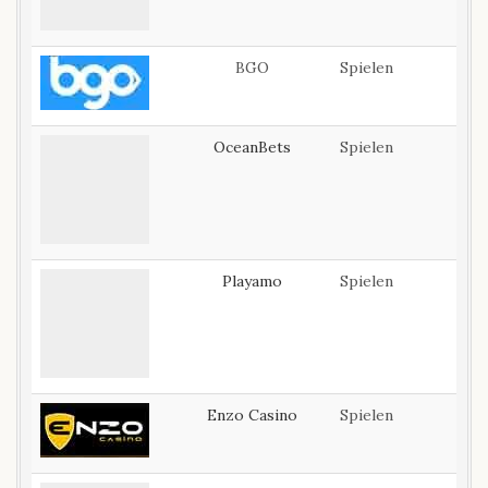
BGO
Spielen
OceanBets
Spielen
Playamo
Spielen
Enzo Casino
Spielen