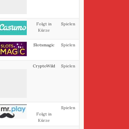
Folgt in
Spielen
Kürze
Slotsmagic
Spielen
CryptoWild
Spielen
Spielen
Folgt in
Kürze