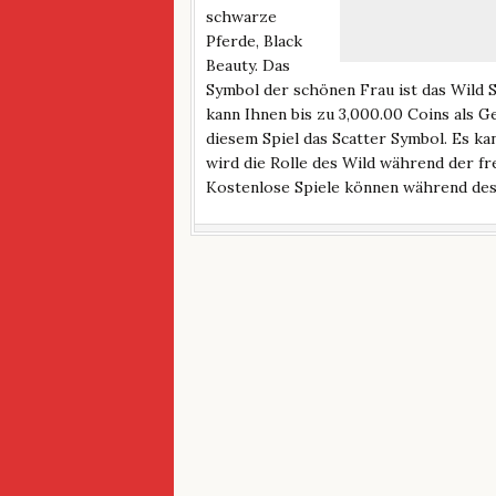
schwarze
Pferde, Black
Beauty. Das
Symbol der schönen Frau ist das Wild S
kann Ihnen bis zu 3,000.00 Coins als G
diesem Spiel das Scatter Symbol. Es ka
wird die Rolle des Wild während der f
Kostenlose Spiele können während des