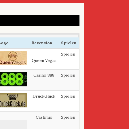
Logo
Rezension
Spielen
Spielen
Queen Vegas
Casino 888
Spielen
DrückGlück
Spielen
Cashmio
Spielen