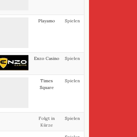
Playamo
Spielen
Enzo Casino
Spielen
Times
Spielen
Square
Folgt in
Spielen
Kürze