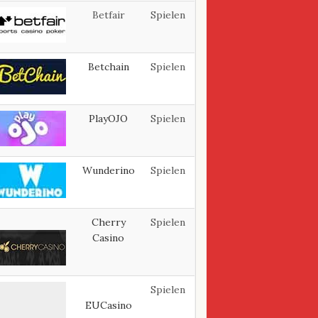
Betfair
Spielen
Betchain
Spielen
PlayOJO
Spielen
Wunderino
Spielen
Cherry
Spielen
Casino
Spielen
EUCasino