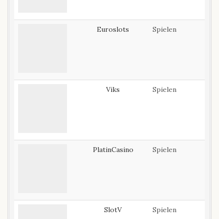
Euroslots
Spielen
Viks
Spielen
PlatinCasino
Spielen
SlotV
Spielen