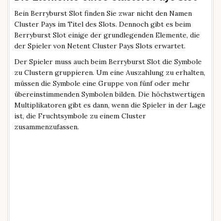
Bein Berryburst Slot finden Sie zwar nicht den Namen
Cluster Pays im Titel des Slots. Dennoch gibt es beim
Berryburst Slot einige der grundlegenden Elemente, die
der Spieler von Netent Cluster Pays Slots erwartet.
Der Spieler muss auch beim Berryburst Slot die Symbole
zu Clustern gruppieren. Um eine Auszahlung zu erhalten,
müssen die Symbole eine Gruppe von fünf oder mehr
übereinstimmenden Symbolen bilden. Die höchstwertigen
Multiplikatoren gibt es dann, wenn die Spieler in der Lage
ist, die Fruchtsymbole zu einem Cluster
zusammenzufassen.