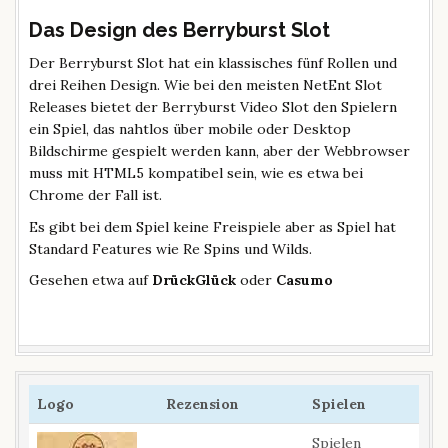
Das Design des Berryburst Slot
Der Berryburst Slot hat ein klassisches fünf Rollen und
drei Reihen Design. Wie bei den meisten NetEnt Slot
Releases bietet der Berryburst Video Slot den Spielern
ein Spiel, das nahtlos über mobile oder Desktop
Bildschirme gespielt werden kann, aber der Webbrowser
muss mit HTML5 kompatibel sein, wie es etwa bei
Chrome der Fall ist.
Es gibt bei dem Spiel keine Freispiele aber as Spiel hat
Standard Features wie Re Spins und Wilds.
Gesehen etwa auf
DrückGlück
oder
Casumo
Logo
Rezension
Spielen
Spielen