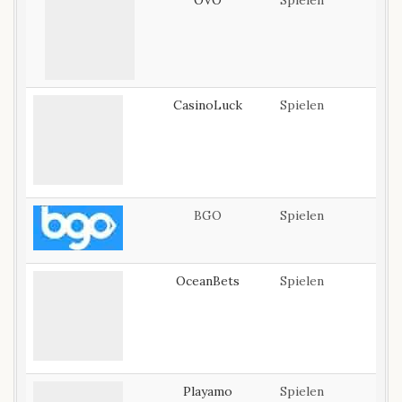
CasinoLuck
Spielen
BGO
Spielen
OceanBets
Spielen
Playamo
Spielen