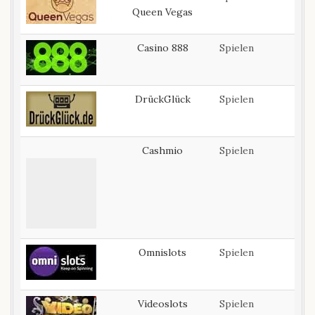
Queen Vegas
Casino 888
Spielen
DrückGlück
Spielen
Cashmio
Spielen
Omnislots
Spielen
Videoslots
Spielen