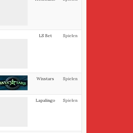
LS Bet
Spielen
Wixstars
Spielen
Lapalingo
Spielen