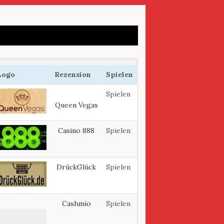
Logo
Rezension
Spielen
Spielen
Queen Vegas
Casino 888
Spielen
DrückGlück
Spielen
Cashmio
Spielen