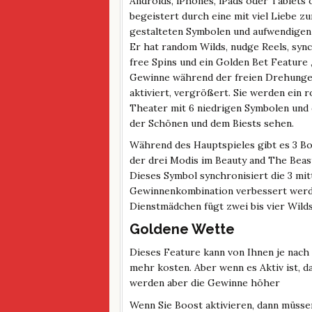
Androids, iPhones, iPads oder Tablets 
begeistert durch eine mit viel Liebe z
gestalteten Symbolen und aufwendigen
Er hat random Wilds, nudge Reels, sync
free Spins und ein Golden Bet Feature ,
Gewinne während der freien Drehunge
aktiviert, vergrößert. Sie werden ein 
Theater mit 6 niedrigen Symbolen und
der Schönen und dem Biests sehen.
Während des Hauptspieles gibt es 3 Bo
der drei Modis im Beauty and The Beast
Dieses Symbol synchronisiert die 3 mit
Gewinnenkombination verbessert werden
Dienstmädchen fügt zwei bis vier Wilds 
Goldene Wette
Dieses Feature kann von Ihnen je nach 
mehr kosten. Aber wenn es Aktiv ist, 
werden aber die Gewinne höher
Wenn Sie Boost aktivieren, dann müsse