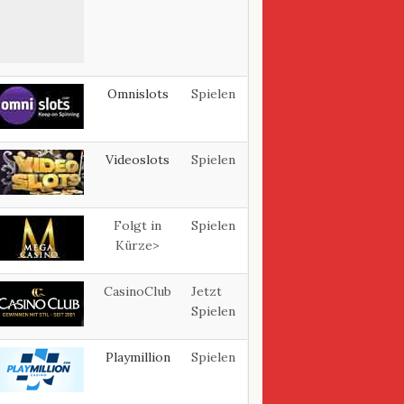
Omnislots
Spielen
Videoslots
Spielen
Folgt in
Spielen
Kürze>
CasinoClub
Jetzt
Spielen
Playmillion
Spielen