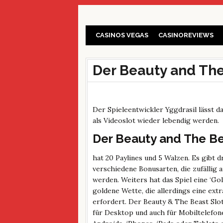
Skip
to
content
CASINOS VEGAS
CASINOREVIEWS
Der Beauty and The
Der Spieleentwickler Yggdrasil lässt 
als Videoslot wieder lebendig werden.
Der Beauty and The Be
hat 20 Paylines und 5 Walzen. Es gibt d
verschiedene Bonusarten, die zufällig 
werden. Weiters hat das Spiel eine ‘Gol
goldene Wette, die allerdings eine extr
erfordert. Der Beauty & The Beast Slo
für Desktop und auch für Mobiltelefon