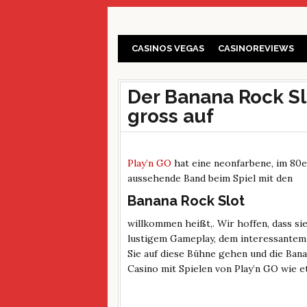
Skip
to
content
CASINOS VEGAS
CASINOREVIEWS
Der Banana Rock Slo
gross auf
Play’n GO
hat eine neonfarbene, im 80e
aussehende Band beim Spiel mit den
Banana Rock Slot
willkommen heißt,. Wir hoffen, dass s
lustigem Gameplay, dem interessante
Sie auf diese Bühne gehen und die Bana
Casino mit Spielen von Play’n GO wie 