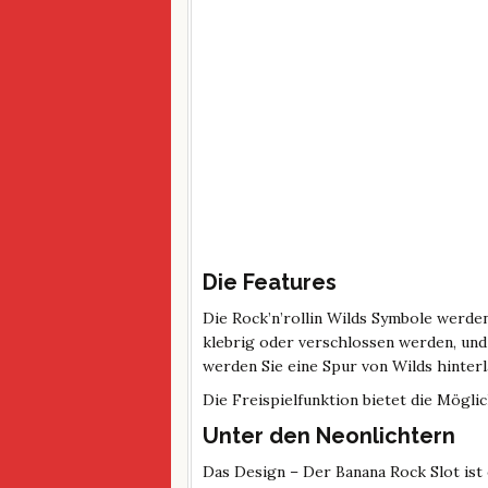
Die Features
Die Rock’n’rollin Wilds Symbole werde
klebrig oder verschlossen werden, un
werden Sie eine Spur von Wilds hinterl
Die Freispielfunktion bietet die Möglic
Unter den Neonlichtern
Das Design – Der Banana Rock Slot ist 