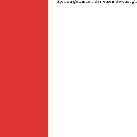
Spin zu gewinnen, der einen Gewinn gar