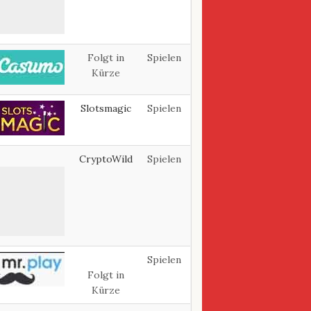
Folgt in
Spielen
Kürze
Slotsmagic
Spielen
CryptoWild
Spielen
Spielen
Folgt in
Kürze