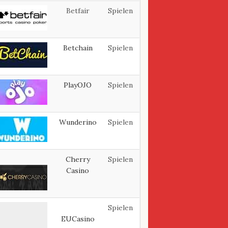
Betfair
Spielen
Betchain
Spielen
PlayOJO
Spielen
Wunderino
Spielen
Cherry
Spielen
Casino
Spielen
EUCasino