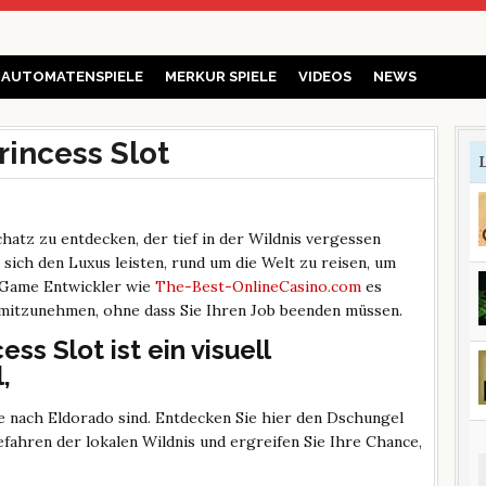
AUTOMATENSPIELE
MERKUR SPIELE
VIDEOS
NEWS
rincess Slot
chatz zu entdecken, der tief in der Wildnis vergessen
 sich den Luxus leisten, rund um die Welt zu reisen, um
 Game Entwickler wie
The-Best-OnlineCasino.com
es
e mitzunehmen, ohne dass Sie Ihren Job beenden müssen.
ss Slot ist ein visuell
,
e nach Eldorado sind. Entdecken Sie hier den Dschungel
ahren der lokalen Wildnis und ergreifen Sie Ihre Chance,