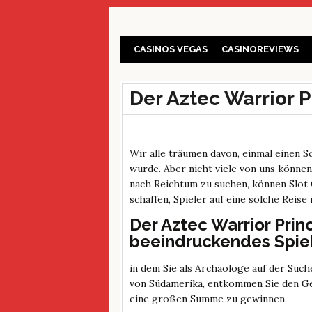
Skip
to
content
CASINOS VEGAS
CASINOREVIEWS
Der Aztec Warrior P
Wir alle träumen davon, einmal einen S
wurde. Aber nicht viele von uns können
nach Reichtum zu suchen, können Slot
schaffen, Spieler auf eine solche Reis
Der Aztec Warrior Prince
beeindruckendes Spiel
in dem Sie als Archäologe auf der Such
von Südamerika, entkommen Sie den Gef
eine großen Summe zu gewinnen.