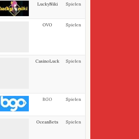
LuckyNiki
Spielen
OVO
Spielen
CasinoLuck
Spielen
BGO
Spielen
OceanBets
Spielen