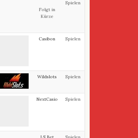
Spielen
Folgt in
Kürze
Casibon
Spielen
Wildslots
Spielen
NextCasio
Spielen
LS Bet
Spielen