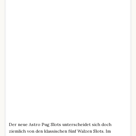
Der neue Astro Pug Slots unterscheidet sich doch
ziemlich von den klassischen fünf Walzen Slots. Im