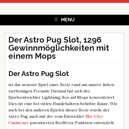
Skip
to
content
MENU
Der Astro Pug Slot, 1296
Gewinnmöglichkeiten mit
einem Mops
Der Astro Pug Slot
ist das neueste Spiel einer Serie rund um unsere lieben
vierbeinigen Freunde Diesmal hat sich der
Spieleentwickler Lightning Box auf Mops konzentriert.
Dies ist eine bei vielen Hundehaltern beliebte Rasse. Wie
auch bei den anderen Spielen dieser Serie wurde der
Astro Pug auch mit der vom Entwickler
Sky-City-
Casino.net
patentierten Reelfecta-Funktion entwickelt.