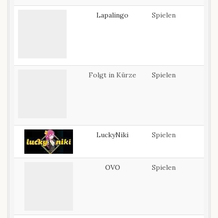
Lapalingo
Spielen
Folgt in Kürze
Spielen
LuckyNiki
Spielen
OVO
Spielen