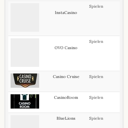
Spielen
InstaCasino
Spielen
OVO Casino
Casino Cruise
Spielen
CasinoRoom
Spielen
BlueLions
Spielen