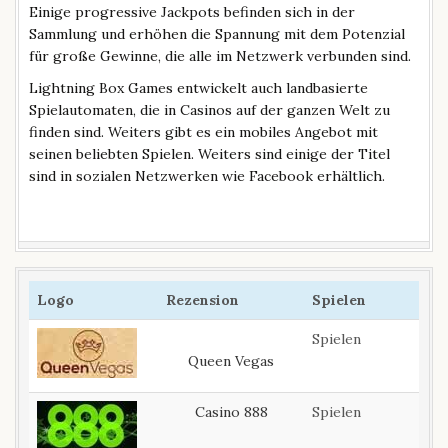
Einige progressive Jackpots befinden sich in der
Sammlung und erhöhen die Spannung mit dem Potenzial
für große Gewinne, die alle im Netzwerk verbunden sind.
Lightning Box Games entwickelt auch landbasierte
Spielautomaten, die in Casinos auf der ganzen Welt zu
finden sind. Weiters gibt es ein mobiles Angebot mit
seinen beliebten Spielen. Weiters sind einige der Titel
sind in sozialen Netzwerken wie Facebook erhältlich.
Logo
Rezension
Spielen
Spielen
Queen Vegas
Casino 888
Spielen