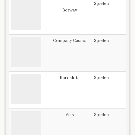
Spielen
Betway
Company Casino
Spielen
Euroslots
Spielen
Viks
Spielen