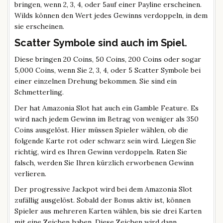
bringen, wenn 2, 3, 4, oder 5auf einer Payline erscheinen.
Wilds können den Wert jedes Gewinns verdoppeln, in dem
sie erscheinen.
Scatter Symbole sind auch im Spiel.
Diese bringen 20 Coins, 50 Coins, 200 Coins oder sogar
5,000 Coins, wenn Sie 2, 3, 4, oder 5 Scatter Symbole bei
einer einzelnen Drehung bekommen. Sie sind ein
Schmetterling.
Der hat Amazonia Slot hat auch ein Gamble Feature. Es
wird nach jedem Gewinn im Betrag von weniger als 350
Coins ausgelöst. Hier müssen Spieler wählen, ob die
folgende Karte rot oder schwarz sein wird. Liegen Sie
richtig, wird es Ihren Gewinn verdoppeln. Raten Sie
falsch, werden Sie Ihren kürzlich erworbenen Gewinn
verlieren.
Der progressive Jackpot wird bei dem Amazonia Slot
zufällig ausgelöst. Sobald der Bonus aktiv ist, können
Spieler aus mehreren Karten wählen, bis sie drei Karten
mit eine Zeichen haben. Diese Zeichen wird dann