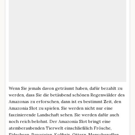
Wenn Sie jemals davon geträumt haben, dafür bezahlt zu
werden, dass Sie die betäubend schönen Regenwälder des
Amazonas zu erforschen, dann ist es bestimmt Zeit, den
Amazonia Slot zu spielen. Sie werden nicht nur eine
faszinierende Landschaft sehen. Sie werden dafür auch
noch reich belohnt. Der Amazonia Slot bringt eine
atemberaubenden Tierwelt einschließlich Frösche,
Eidechsen, Papageien, Kolibris, Ottern, Menschenaffen