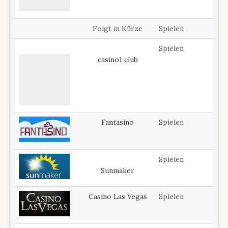
Folgt in Kürze
Spielen
Spielen
casino1 club
Fantasino
Spielen
Spielen
Sunmaker
Casino Las Vegas
Spielen