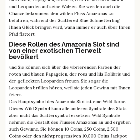
und Leoparden auf seine Walzen. Sie werden auch die
Chance bekommen, den wilden Fluss Amazonas zu
befahren, während der Scattered Blue Schmetterling
Ihnen Glück bringen wird, wann immer er auch über Ihren
Pfad flattert.
Diese Rollen des Amazonia Slot sind
von einer exotischen Tierwelt
bevölkert
und Sie können sich über die vibrierenden Farben der
roten und blauen Papageien, der rosa und lila Kolibris und
der gefleckten Leoparden freuen. Sie sogar die
Leoparden brüllen hören, weil sie jeden Gewinn mit Ihnen
feiern.
Das Hauptsymbol des Amazonia Slot ist eine Wild Ikone.
Dieses Wild Symbol kann alle anderen Symbole des Slots,
aber nicht das Scattersymbol ersetzen. Wild Symbole
nehmen die Gestalt des Flusses Amazonas an und ergeben
auch Gewinne. Sie können 10 Coins, 250 Coins, 2,500
Coins oder den nichtprogressiven 10,000 Coins Jackpot