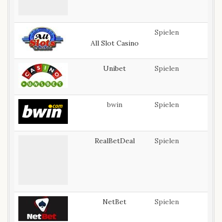
Spielen
All Slot Casino
Unibet
Spielen
bwin
Spielen
RealBetDeal
Spielen
NetBet
Spielen