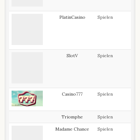
PlatinCasino
Spielen
SlotV
Spielen
Casino777
Spielen
Triomphe
Spielen
Madame Chance
Spielen