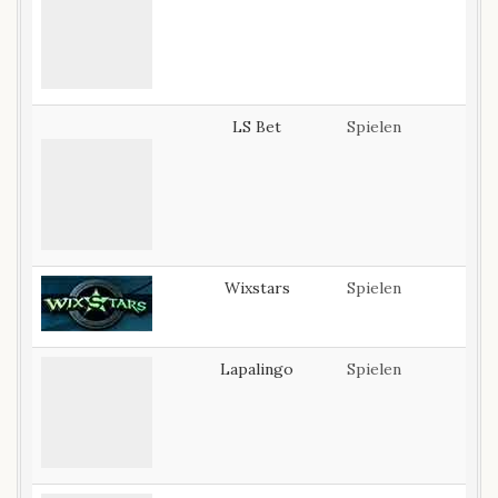
LS Bet
Spielen
Wixstars
Spielen
Lapalingo
Spielen