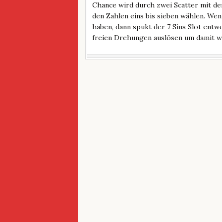
Chance wird durch zwei Scatter mit de
den Zahlen eins bis sieben wählen. Wen
haben, dann spukt der 7 Sins Slot ent
freien Drehungen auslösen um damit w