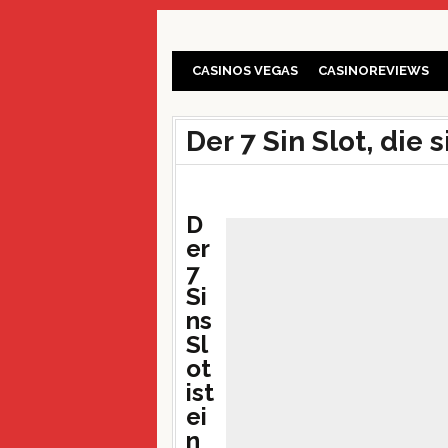
Skip
to
content
CASINOS VEGAS
CASINOREVIEWS
Der 7 Sin Slot, die
D
er
7
Si
ns
Sl
ot
ist
ei
n