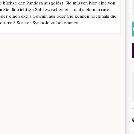
r Büchse der Pandora ausgelöst. Sie müssen hier eine von
n Sie die richtige Zahl zwischen eins und sieben erraten
weder einen extra Gewinn aus oder Sie können nochmals die
eitere 3 Scatter Symbole zu bekommen.