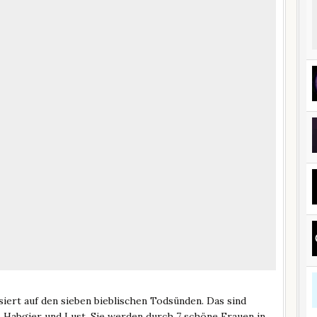
siert auf den sieben bieblischen Todsünden. Das sind
d, Habgier und Lust. Sie werden durch 7 schöne Frauen in