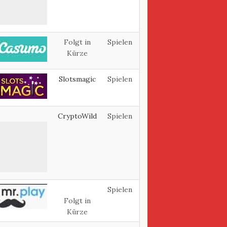
Folgt in
Spielen
Kürze
Slotsmagic
Spielen
CryptoWild
Spielen
Spielen
Folgt in
Kürze