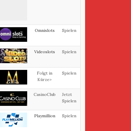
Omnislots
Spielen
Videoslots
Spielen
Folgt in
Spielen
Kürze>
CasinoClub
Jetzt
Spielen
Playmillion
Spielen