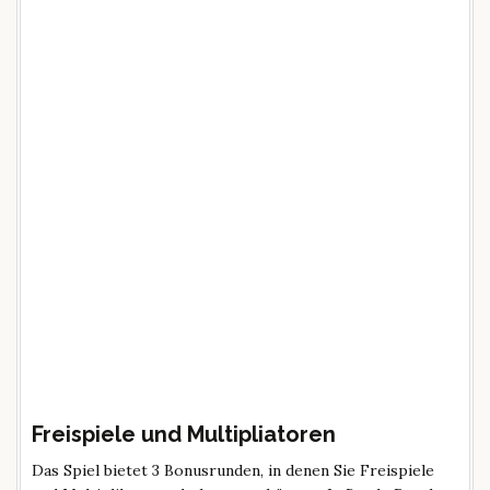
Freispiele und Multipliatoren
Das Spiel bietet 3 Bonusrunden, in denen Sie Freispiele