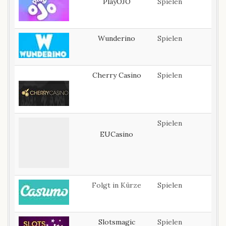
PlayOJO
Spielen
Wunderino
Spielen
Cherry Casino
Spielen
Spielen
EUCasino
Folgt in Kürze
Spielen
Slotsmagic
Spielen