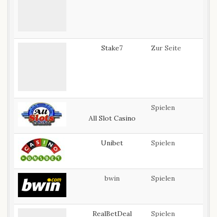
Stake7
Zur Seite
Spielen
All Slot Casino
Unibet
Spielen
bwin
Spielen
RealBetDeal
Spielen