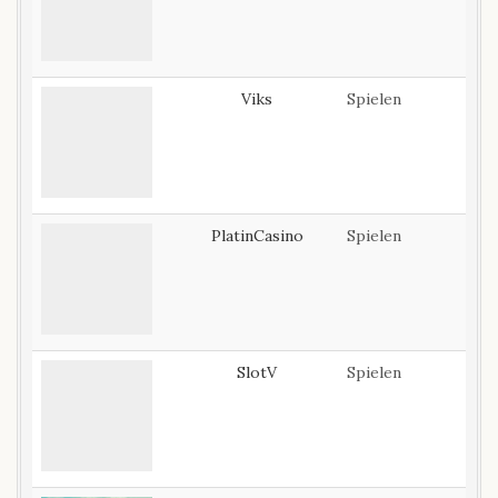
Viks
Spielen
PlatinCasino
Spielen
SlotV
Spielen