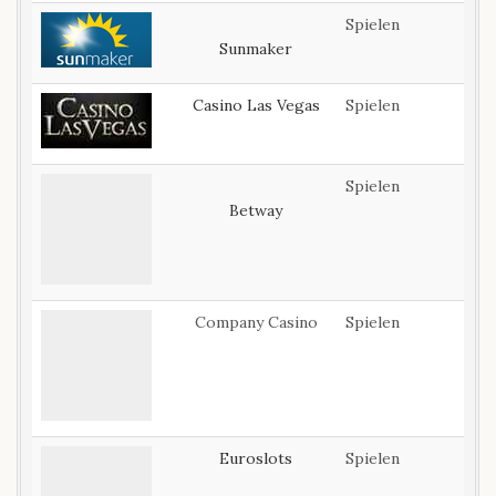
Spielen
Sunmaker
Casino Las Vegas
Spielen
Spielen
Betway
Company Casino
Spielen
Euroslots
Spielen