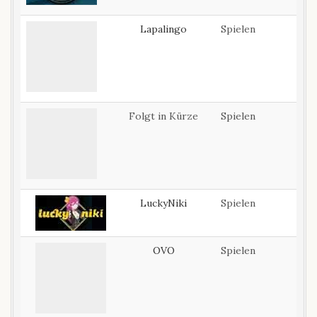
Lapalingo
Spielen
Folgt in Kürze
Spielen
LuckyNiki
Spielen
OVO
Spielen