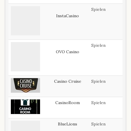
Spielen
InstaCasino
Spielen
OVO Casino
Casino Cruise
Spielen
CasinoRoom
Spielen
BlueLions
Spielen