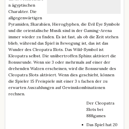
n ägyptischen
Charakter. Die
allgegenwärtigen
Pyramiden, Skarabäen, Hieroglyphen, die Evil Eye Symbole
und die orientalische Musik sind in der Gaming-Arena
immer wieder zu finden. Es ist fast, als ob die Zeit stehen
blieb, während das Spiel in Bewegung ist, das ist das
Wunder des Cleopatra Slots. Das Wild-Symbol ist
Kleopatra selbst. Die unübertroffen Sphinx aktiviert die
Bonusrunde. Wenn sie 3 oder mehrmals auf einer der
drehenden Walzen erscheinen, wird die Bonusrunde des
Cleopatra Slots aktiviert. Wenn dies geschieht, können
die Spieler 15 Freispiele mit einer 3 x fachen der zu
erwarten Auszahlungen auf Gewinnkombinationen
rechnen.
Der Cleopatra
Slots bei
888games
Das Spiel hat 20