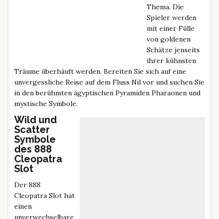
Thema. Die
Spieler werden
mit einer Fülle
von goldenen
Schätze jenseits
ihrer kühnsten
Träume überhäuft werden. Bereiten Sie sich auf eine
unvergessliche Reise auf dem Fluss Nil vor und suchen Sie
in den berühmten ägyptischen Pyramiden Pharaonen und
mystische Symbole.
Wild und
Scatter
Symbole
des 888
Cleopatra
Slot
Der 888
Cleopatra Slot hat
einen
unverwechselbare