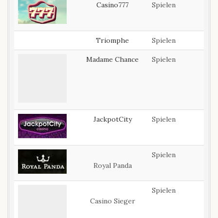
Casino777
Spielen
Triomphe
Spielen
Madame Chance
Spielen
JackpotCity
Spielen
Spielen
Royal Panda
Spielen
Casino Sieger