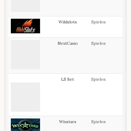
Wildslots
Spielen
NextCasio
Spielen
LS Bet
Spielen
Wixstars
Spielen