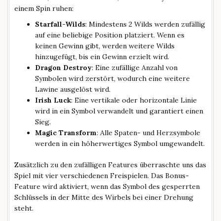
einem Spin ruhen:
Starfall-Wilds
: Mindestens 2 Wilds werden zufällig
auf eine beliebige Position platziert. Wenn es
keinen Gewinn gibt, werden weitere Wilds
hinzugefügt, bis ein Gewinn erzielt wird.
Dragon Destroy
: Eine zufällige Anzahl von
Symbolen wird zerstört, wodurch eine weitere
Lawine ausgelöst wird.
Irish Luck
: Eine vertikale oder horizontale Linie
wird in ein Symbol verwandelt und garantiert einen
Sieg.
Magic Transform
: Alle Spaten- und Herzsymbole
werden in ein höherwertiges Symbol umgewandelt.
Zusätzlich zu den zufälligen Features überraschte uns das
Spiel mit vier verschiedenen Freispielen. Das Bonus-
Feature wird aktiviert, wenn das Symbol des gesperrten
Schlüssels in der Mitte des Wirbels bei einer Drehung
steht.