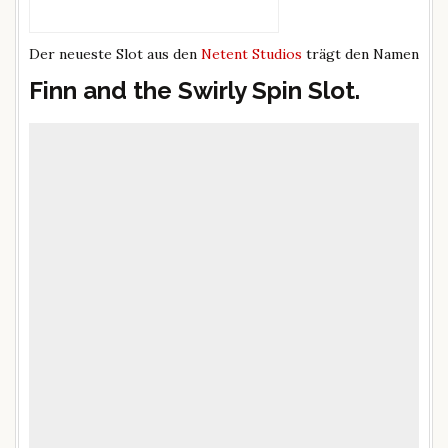
Der neueste Slot aus den
Netent Studios
trägt den Namen
Finn and the Swirly Spin Slot.