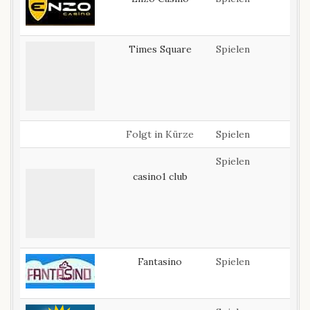
Times Square
Spielen
Folgt in Kürze
Spielen
Spielen
casino1 club
Fantasino
Spielen