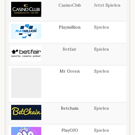
CasinoClub
Jetzt Spielen
Playmillion
Spielen
Betfair
Spielen
Mr Green
Spielen
Betchain
Spielen
PlayOJO
Spielen