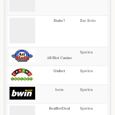
Stake7
Zur Seite
Spielen
All Slot Casino
Unibet
Spielen
bwin
Spielen
RealBetDeal
Spielen