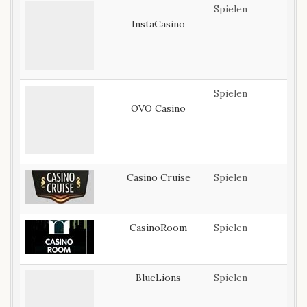
Spielen
InstaCasino
Spielen
OVO Casino
Casino Cruise
Spielen
CasinoRoom
Spielen
BlueLions
Spielen