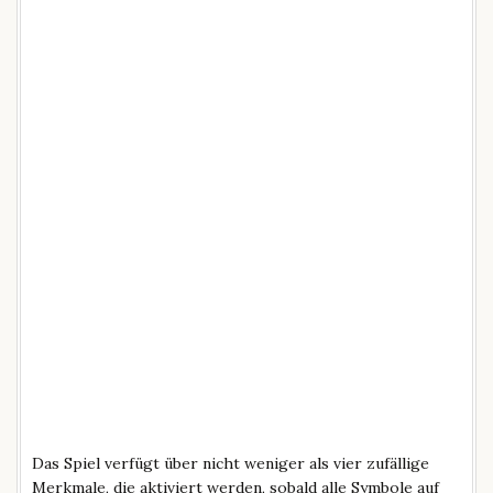
Das Spiel verfügt über nicht weniger als vier zufällige
Merkmale, die aktiviert werden, sobald alle Symbole auf