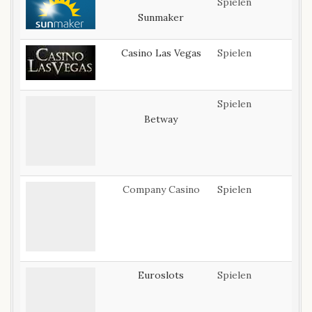
Spielen
Sunmaker
Casino Las Vegas
Spielen
Spielen
Betway
Company Casino
Spielen
Euroslots
Spielen